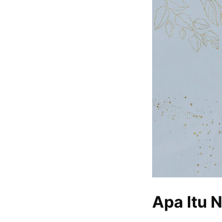
Apa Itu 