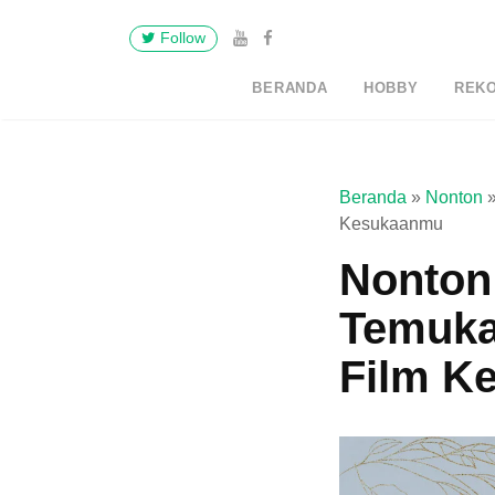
Follow
BERANDA
HOBBY
REK
Beranda
»
Nonton
Kesukaanmu
Nonton 
Temuka
Film K