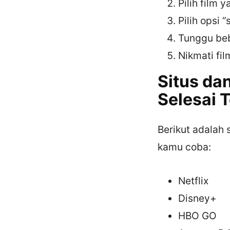
Pilih film 
Pilih opsi 
Tunggu beb
Nikmati fi
Situs da
Selesai 
Berikut adalah 
kamu coba:
Netflix
Disney+
HBO GO