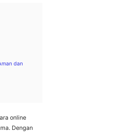
 Aman dan
ara online
ama. Dengan