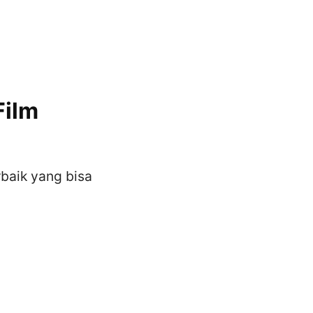
Film
rbaik yang bisa