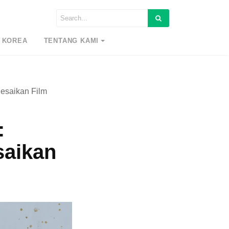
 KOREA
TENTANG KAMI
esaikan Film
:
saikan