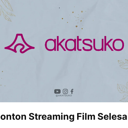
Nonton Streaming Film Selesa