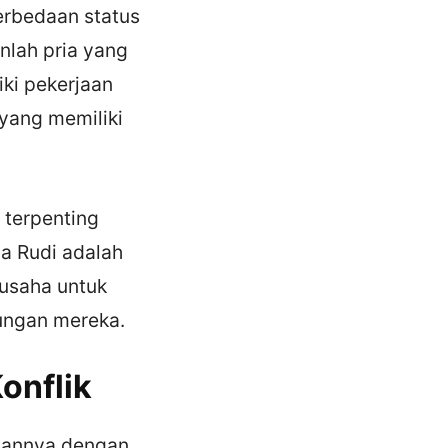
erbedaan status
anlah pria yang
iki pekerjaan
 yang memiliki
g terpenting
wa Rudi adalah
rusaha untuk
bungan mereka.
onflik
ngannya dengan