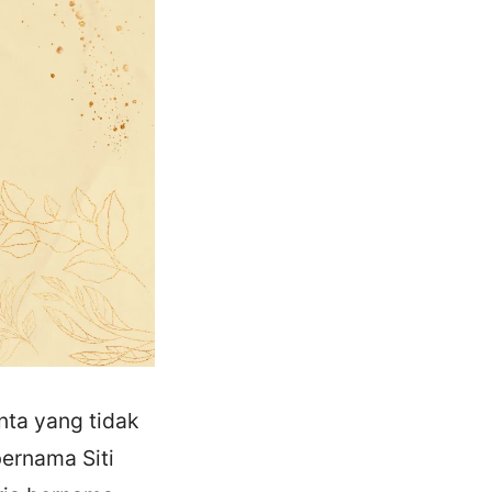
ta yang tidak
bernama Siti