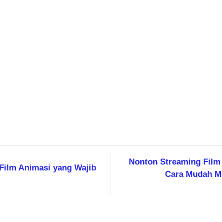
Nonton Streaming Film
Film Animasi yang Wajib
Cara Mudah Me