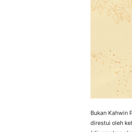
Bukan Kahwin P
direstui oleh k