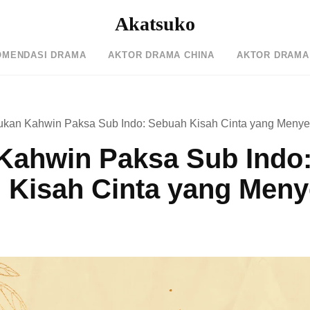
Akatsuko
OMENDASI DRAMA
AKTOR DRAMA CHINA
AKTOR DRAMA
ukan Kahwin Paksa Sub Indo: Sebuah Kisah Cinta yang Menye
Kahwin Paksa Sub Indo
 Kisah Cinta yang Meny