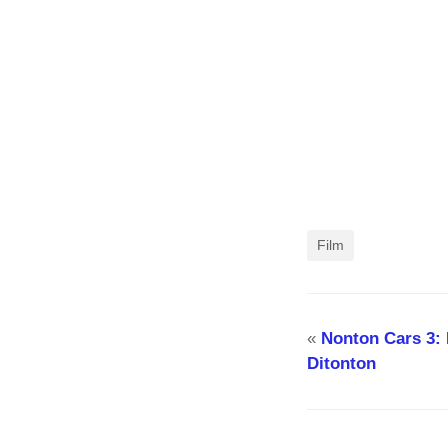
Film
«
Nonton Cars 3: 
Ditonton