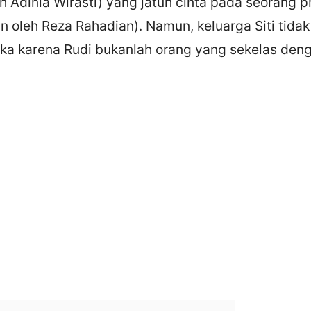
h Adinia Wirasti) yang jatuh cinta pada seorang 
n oleh Reza Rahadian). Namun, keluarga Siti tida
a karena Rudi bukanlah orang yang sekelas denga