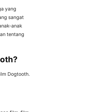
ga yang
yang sangat
anak-anak
uan tentang
oth?
lm Dogtooth.