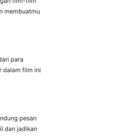
gan film-film
akan membuatmu
ari para
dalam film ini
gandung pesan
l dan jadikan