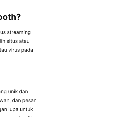
ooth?
tus streaming
ih situs atau
tau virus pada
ang unik dan
awan, dan pesan
gan lupa untuk