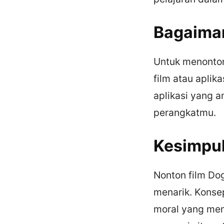
Bagaiman
Untuk menonton
film atau aplik
aplikasi yang a
perangkatmu.
Kesimpu
Nonton film Do
menarik. Konse
moral yang mena