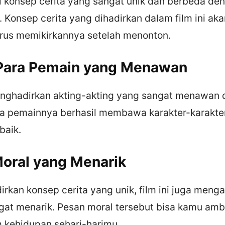
ki konsep cerita yang sangat unik dan berbeda den
Konsep cerita yang dihadirkan dalam film ini 
erus memikirkannya setelah menonton.
 Para Pemain yang Menawan
menghadirkan akting-akting yang sangat menawan d
a pemainnya berhasil membawa karakter-karakter 
baik.
Moral yang Menarik
irkan konsep cerita yang unik, film ini juga men
gat menarik. Pesan moral tersebut bisa kamu ambi
m kehidupan sehari-harimu.