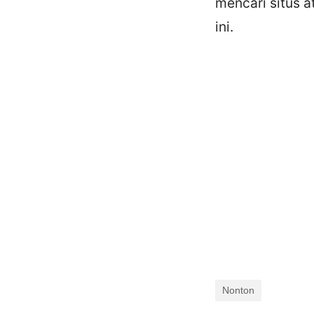
mencari situs a
ini.
Nonton