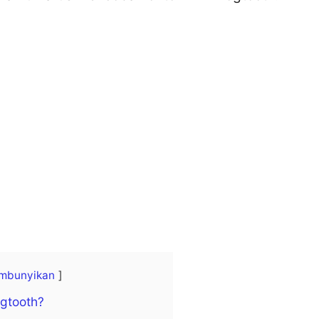
mbunyikan
ogtooth?