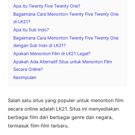
Apa itu Twenty Five Twenty One?
Bagaimana Cara Menonton Twenty Five Twenty One
di LK21?
Apa itu Sub Indo?
Bagaimana Cara Menonton Twenty Five Twenty One
dengan Sub Indo di LK21?
Apakah Menonton Film di LK21 Legal?
Apakah Ada Alternatif Situs untuk Menonton Film
Secara Online?
Kesimpulan
Salah satu situs yang populer untuk menonton film
secara online adalah LK21. Situs ini menyediakan
berbagai film dari berbagai genre dan negara,
termasuk film-film terbaru.