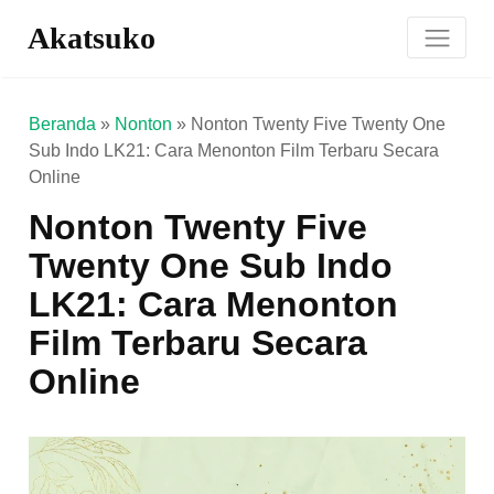
Akatsuko
Beranda
»
Nonton
»
Nonton Twenty Five Twenty One
Sub Indo LK21: Cara Menonton Film Terbaru Secara
Online
Nonton Twenty Five
Twenty One Sub Indo
LK21: Cara Menonton
Film Terbaru Secara
Online