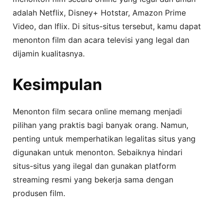
adalah Netflix, Disney+ Hotstar, Amazon Prime
Video, dan Iflix. Di situs-situs tersebut, kamu dapat
menonton film dan acara televisi yang legal dan
dijamin kualitasnya.
Kesimpulan
Menonton film secara online memang menjadi
pilihan yang praktis bagi banyak orang. Namun,
penting untuk memperhatikan legalitas situs yang
digunakan untuk menonton. Sebaiknya hindari
situs-situs yang ilegal dan gunakan platform
streaming resmi yang bekerja sama dengan
produsen film.