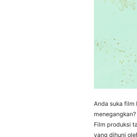
Anda suka film
menegangkan? Ji
Film produksi t
yang dihuni ol