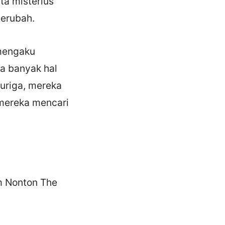
ta misterius
berubah.
 mengaku
a banyak hal
curiga, mereka
mereka mencari
m Nonton The