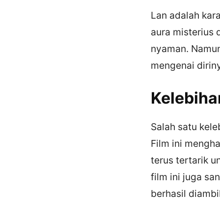
Lan adalah kara
aura misterius
nyaman. Namun
mengenai diriny
Kelebiha
Salah satu kele
Film ini mengh
terus tertarik 
film ini juga s
berhasil diambi