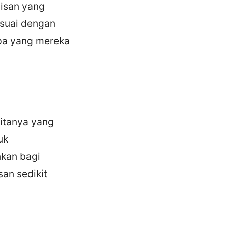
apisan yang
esuai dengan
pa yang mereka
ritanya yang
uk
nkan bagi
san sedikit