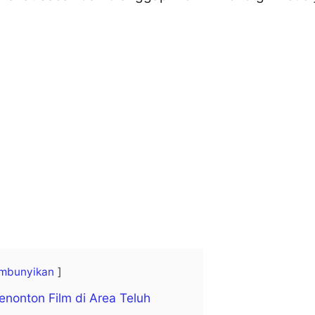
mbunyikan
nonton Film di Area Teluh