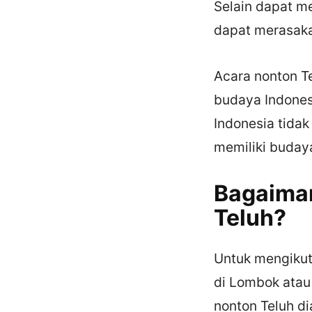
Selain dapat m
dapat merasakan
Acara nonton 
budaya Indones
Indonesia tidak
memiliki buday
Bagaiman
Teluh?
Untuk mengikut
di Lombok atau 
nonton Teluh d