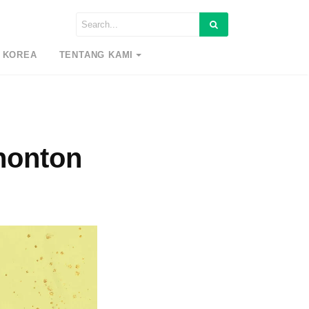
 KOREA
TENTANG KAMI
nonton