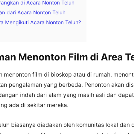
yangkan di Acara Nonton Teluh
n dari Acara Nonton Teluh
a Mengikuti Acara Nonton Teluh?
an Menonton Film di Area T
 menonton film di bioskop atau di rumah, menonto
kan pengalaman yang berbeda. Penonton akan di
ngan indah dari alam yang masih asli dan dapa
ang ada di sekitar mereka.
eluh biasanya diadakan oleh komunitas lokal dan 