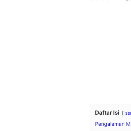
Daftar Isi
se
Pengalaman Me