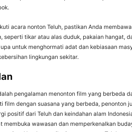
bok.
uti acara nonton Teluh, pastikan Anda membawa
, seperti tikar atau alas duduk, pakaian hangat,
 lupa untuk menghormati adat dan kebiasaan masy
ebersihan lingkungan sekitar.
lan
dalah pengalaman menonton film yang berbeda dan
i film dengan suasana yang berbeda, penonton j
i positif dari Teluh dan keindahan alam Indonesi
pat membuka wawasan dan memperkenalkan buday