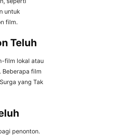
n, seperti
n untuk
 film.
on Teluh
-film lokal atau
. Beberapa film
 “Surga yang Tak
eluh
bagi penonton.