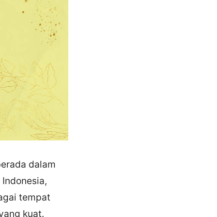
 berada dalam
 Indonesia,
agai tempat
yang kuat.