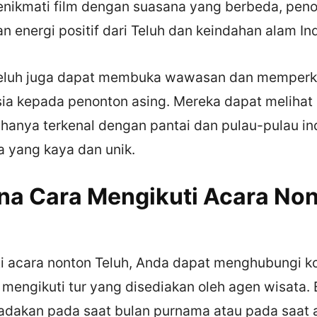
enikmati film dengan suasana yang berbeda, peno
 energi positif dari Teluh dan keindahan alam In
Teluh juga dapat membuka wawasan dan memperk
ia kepada penonton asing. Mereka dapat meliha
 hanya terkenal dengan pantai dan pulau-pulau ind
a yang kaya dan unik.
a Cara Mengikuti Acara No
i acara nonton Teluh, Anda dapat menghubungi ko
mengikuti tur yang disediakan oleh agen wisata. 
iadakan pada saat bulan purnama atau pada saat a