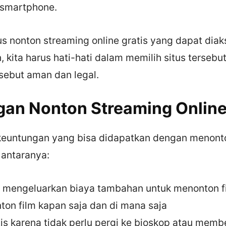
 smartphone.
s nonton streaming online gratis yang dapat diak
, kita harus hati-hati dalam memilih situs tersebu
sebut aman dan legal.
an Nonton Streaming Online
euntungan yang bisa didapatkan dengan menont
i antaranya:
u mengeluarkan biaya tambahan untuk menonton f
ton film kapan saja dan di mana saja
tis karena tidak perlu pergi ke bioskop atau memb