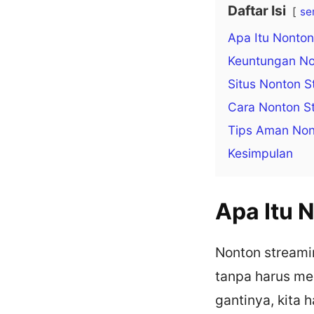
Daftar Isi
se
Apa Itu Nonton
Keuntungan Non
Situs Nonton S
Cara Nonton St
Tips Aman Nont
Kesimpulan
Apa Itu 
Nonton streamin
tanpa harus me
gantinya, kita 