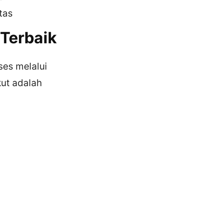
tas
 Terbaik
ses melalui
kut adalah