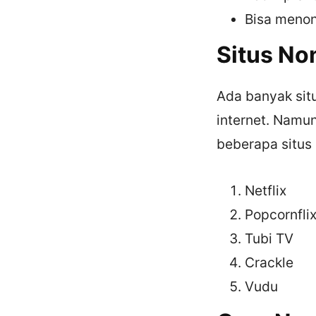
Bisa menon
Situs No
Ada banyak situ
internet. Namun
beberapa situs 
Netflix
Popcornfli
Tubi TV
Crackle
Vudu