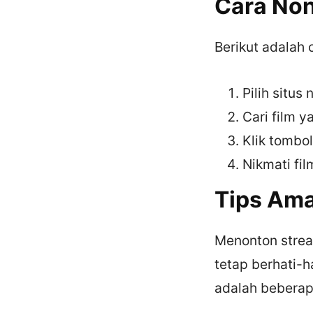
Cara Non
Berikut adalah 
Pilih situs
Cari film y
Klik tombol
Nikmati fil
Tips Ama
Menonton strea
tetap berhati-h
adalah beberapa