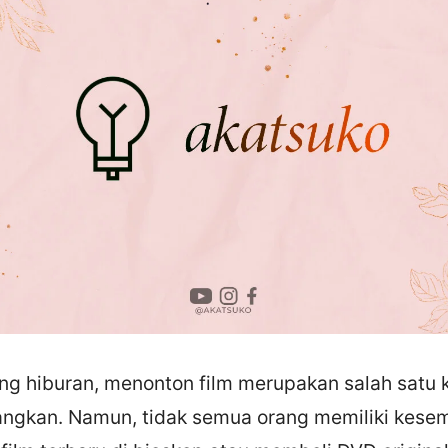
ang hiburan, menonton film merupakan salah satu 
ngkan. Namun, tidak semua orang memiliki kese