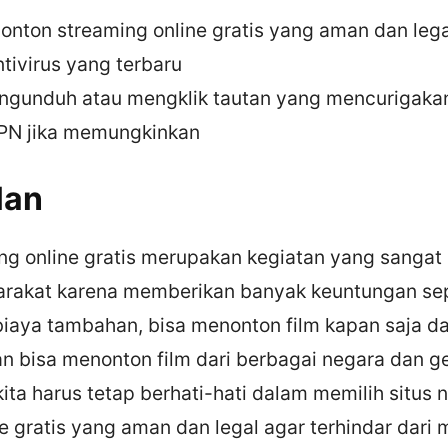
 nonton streaming online gratis yang aman dan lega
tivirus yang terbaru
gunduh atau mengklik tautan yang mencurigaka
PN jika memungkinkan
lan
ng online gratis merupakan kegiatan yang sangat 
rakat karena memberikan banyak keuntungan sepe
iaya tambahan, bisa menonton film kapan saja da
dan bisa menonton film dari berbagai negara dan g
ita harus tetap berhati-hati dalam memilih situs 
e gratis yang aman dan legal agar terhindar dari 