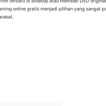
film terbaru di bioskop atau membeli DVD original
eaming online gratis menjadi pilihan yang sangat p
rakat.