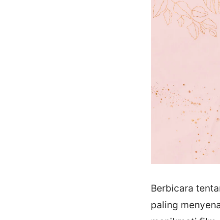
Berbicara tent
paling menyena