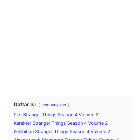
Daftar Isi
sembunyikan
Plot Stranger Things Season 4 Volume 2
Karakter Stranger Things Season 4 Volume 2
Kelebihan Stranger Things Season 4 Volume 2
Alasan untuk Menonton Stranger Things Season 4