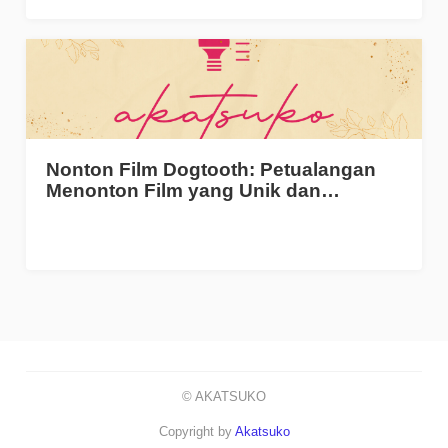
Nonton Film Dogtooth: Petualangan
Menonton Film yang Unik dan…
© AKATSUKO
Copyright by
Akatsuko