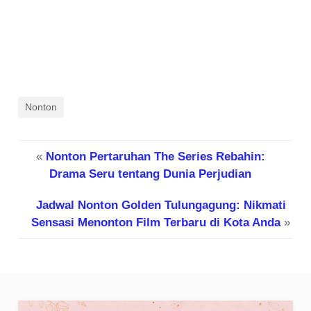
Nonton
«
Nonton Pertaruhan The Series Rebahin:
Drama Seru tentang Dunia Perjudian
Jadwal Nonton Golden Tulungagung: Nikmati
Sensasi Menonton Film Terbaru di Kota Anda
»