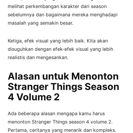
melihat perkembangan karakter dari season
sebelumnya dan bagaimana mereka menghadapi
masalah yang semakin besar.
Ketiga, efek visual yang lebih baik. Kita akan
disuguhkan dengan efek-efek visual yang lebih
realistis dan mengesankan.
Alasan untuk Menonton
Stranger Things Season
4 Volume 2
Ada beberapa alasan mengapa kamu harus
menonton Stranger Things season 4 volume 2.
Pertama, ceritanya yang menarik dan kompleks.