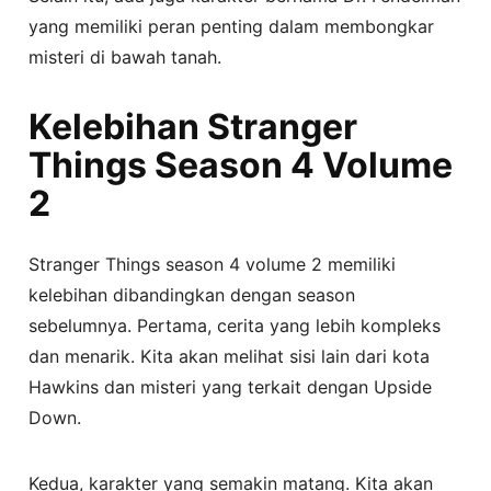
yang memiliki peran penting dalam membongkar
misteri di bawah tanah.
Kelebihan Stranger
Things Season 4 Volume
2
Stranger Things season 4 volume 2 memiliki
kelebihan dibandingkan dengan season
sebelumnya. Pertama, cerita yang lebih kompleks
dan menarik. Kita akan melihat sisi lain dari kota
Hawkins dan misteri yang terkait dengan Upside
Down.
Kedua, karakter yang semakin matang. Kita akan