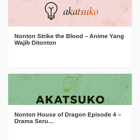
Nonton Strike the Blood – Anime Yang
Wajib Ditonton
Nonton House of Dragon Episode 4 –
Drama Seru…