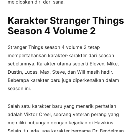
meloloskan diri dari sana.
Karakter Stranger Things
Season 4 Volume 2
Stranger Things season 4 volume 2 tetap
mempertahankan karakter-karakter dari season
sebelumnya. Karakter utama seperti Eleven, Mike,
Dustin, Lucas, Max, Steve, dan Will masih hadir.
Beberapa karakter baru juga diperkenalkan dalam
season ini.
Salah satu karakter baru yang menarik perhatian
adalah Viktor Creel, seorang veteran perang yang
memiliki hubungan dengan kejadian di Hawkins.
Selain itu, ada juga karakter bernama Dr. Fendelman