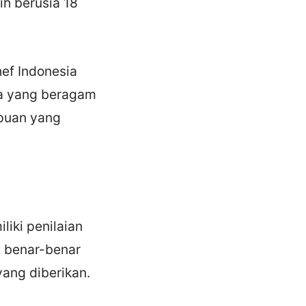
ih berusia 18
ef Indonesia
ia yang beragam
puan yang
iki penilaian
s benar-benar
ang diberikan.