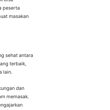
a peserta
buat masakan
g sehat antara
ang terbaik,
 lain.
ukungan dan
alam memasak.
engajarkan