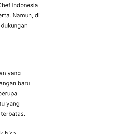
rChef Indonesia
rta. Namun, di
n dukungan
tan yang
tangan baru
 berupa
tu yang
terbatas.
k bisa