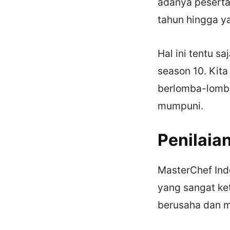
adanya peserta 
tahun hingga ya
Hal ini tentu 
season 10. Kit
berlomba-lomb
mumpuni.
Penilaia
MasterChef Ind
yang sangat ket
berusaha dan m