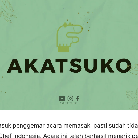
asuk penggemar acara memasak, pasti sudah tidak
ef Indonesia. Acara ini telah berhasil menarik p