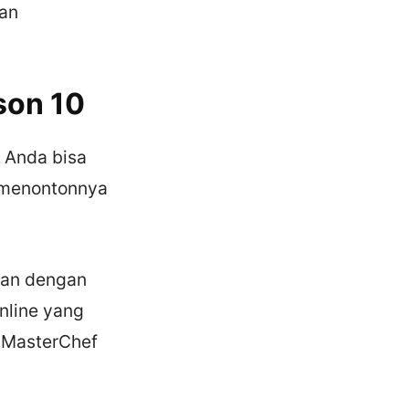
dan
son 10
 Anda bisa
a menontonnya
man dengan
nline yang
n MasterChef