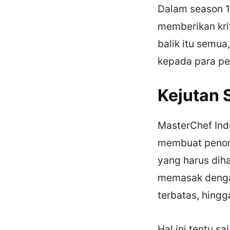
Dalam season 10
memberikan kri
balik itu semua
kepada para pes
Kejutan 
MasterChef Ind
membuat penont
yang harus diha
memasak denga
terbatas, hing
Hal ini tentu 