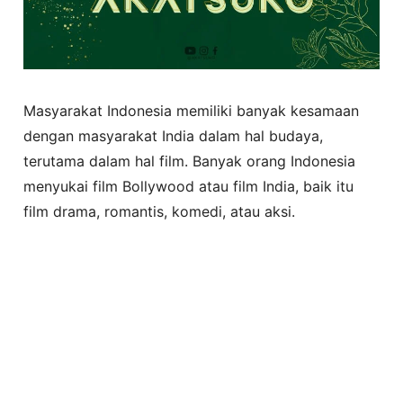
Masyarakat Indonesia memiliki banyak kesamaan
dengan masyarakat India dalam hal budaya,
terutama dalam hal film. Banyak orang Indonesia
menyukai film Bollywood atau film India, baik itu
film drama, romantis, komedi, atau aksi.