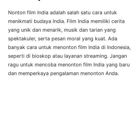
Nonton film India adalah salah satu cara untuk
menikmati budaya India. Film India memiliki cerita
yang unik dan menarik, musik dan tarian yang
spektakuler, serta pesan moral yang kuat. Ada
banyak cara untuk menonton film India di Indonesia,
seperti di bioskop atau layanan streaming. Jangan
ragu untuk mencoba menonton film India yang baru
dan memperkaya pengalaman menonton Anda.