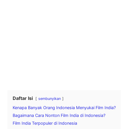
Daftar Isi
sembunyikan
Kenapa Banyak Orang Indonesia Menyukai Film India?
Bagaimana Cara Nonton Film India di Indonesia?
Film India Terpopuler di Indonesia