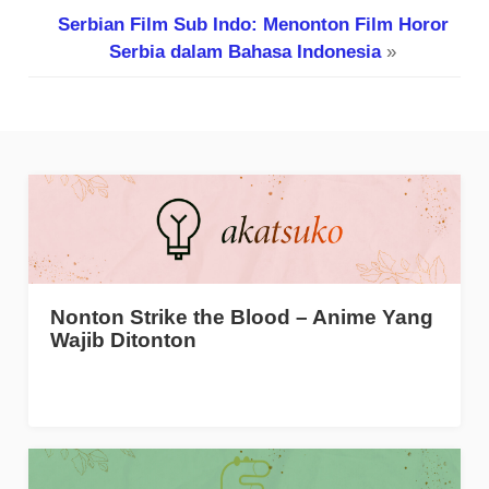
Serbian Film Sub Indo: Menonton Film Horor
Serbia dalam Bahasa Indonesia
»
Nonton Strike the Blood – Anime Yang
Wajib Ditonton