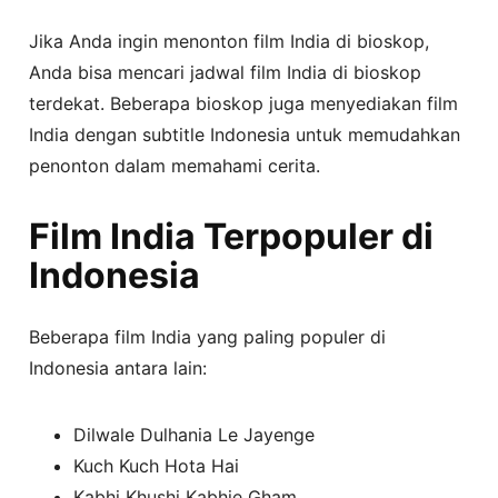
Jika Anda ingin menonton film India di bioskop,
Anda bisa mencari jadwal film India di bioskop
terdekat. Beberapa bioskop juga menyediakan film
India dengan subtitle Indonesia untuk memudahkan
penonton dalam memahami cerita.
Film India Terpopuler di
Indonesia
Beberapa film India yang paling populer di
Indonesia antara lain:
Dilwale Dulhania Le Jayenge
Kuch Kuch Hota Hai
Kabhi Khushi Kabhie Gham