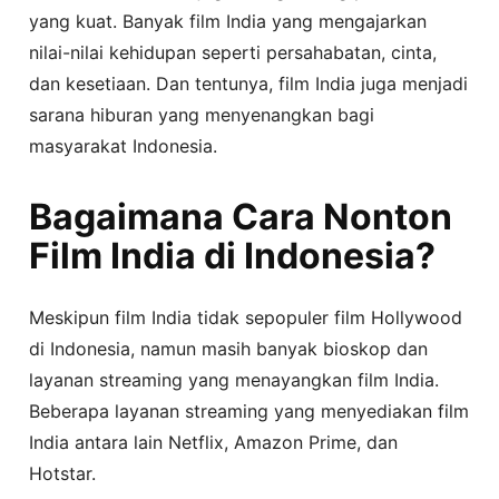
yang kuat. Banyak film India yang mengajarkan
nilai-nilai kehidupan seperti persahabatan, cinta,
dan kesetiaan. Dan tentunya, film India juga menjadi
sarana hiburan yang menyenangkan bagi
masyarakat Indonesia.
Bagaimana Cara Nonton
Film India di Indonesia?
Meskipun film India tidak sepopuler film Hollywood
di Indonesia, namun masih banyak bioskop dan
layanan streaming yang menayangkan film India.
Beberapa layanan streaming yang menyediakan film
India antara lain Netflix, Amazon Prime, dan
Hotstar.