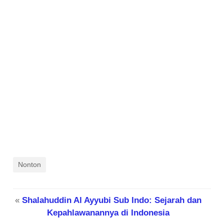
Nonton
«
Shalahuddin Al Ayyubi Sub Indo: Sejarah dan
Kepahlawanannya di Indonesia