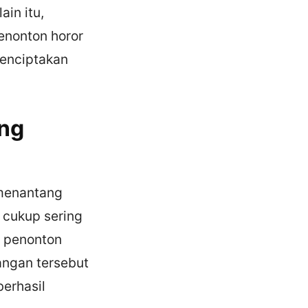
in itu,
enonton horor
menciptakan
ang
 menantang
 cukup sering
t penonton
angan tersebut
berhasil