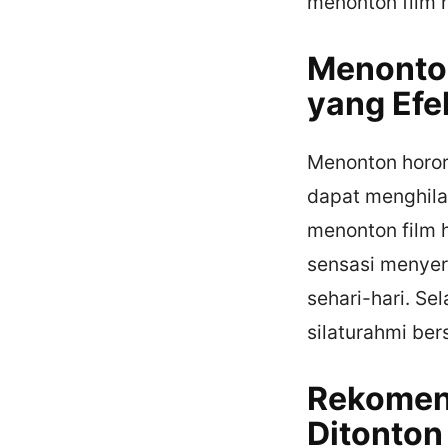
menonton film h
Menonton
yang Efek
Menonton horor 
dapat menghilan
menonton film 
sensasi menyer
sehari-hari. Se
silaturahmi be
Rekomend
Ditonton