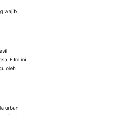
ng wajib
asil
a. Film ini
gu oleh
da urban