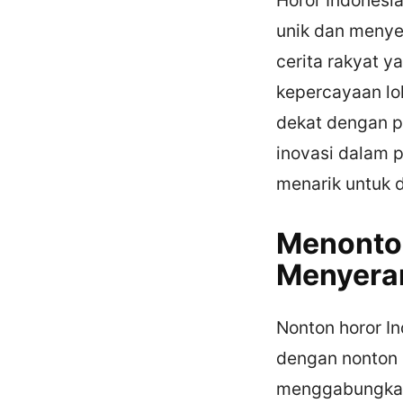
unik dan menye
cerita rakyat y
kepercayaan lok
dekat dengan pe
inovasi dalam 
menarik untuk d
Menonton
Menyera
Nonton horor I
dengan nonton h
menggabungkan 