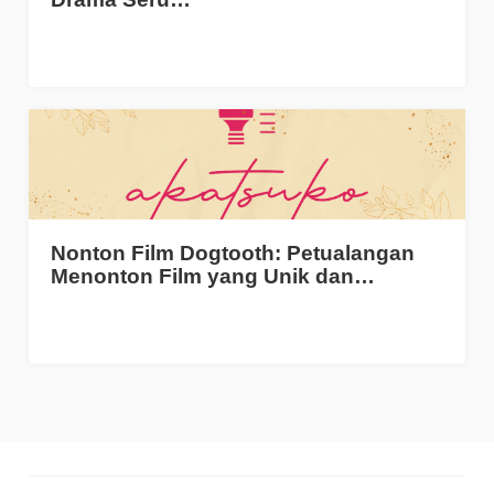
Nonton Film Dogtooth: Petualangan
Menonton Film yang Unik dan…