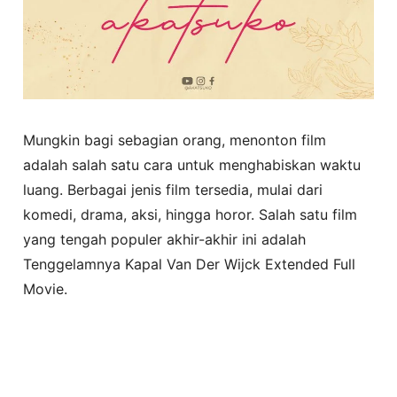
Mungkin bagi sebagian orang, menonton film
adalah salah satu cara untuk menghabiskan waktu
luang. Berbagai jenis film tersedia, mulai dari
komedi, drama, aksi, hingga horor. Salah satu film
yang tengah populer akhir-akhir ini adalah
Tenggelamnya Kapal Van Der Wijck Extended Full
Movie.