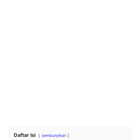
Daftar Isi
sembunyikan