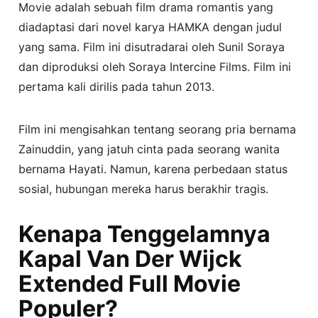
Movie adalah sebuah film drama romantis yang
diadaptasi dari novel karya HAMKA dengan judul
yang sama. Film ini disutradarai oleh Sunil Soraya
dan diproduksi oleh Soraya Intercine Films. Film ini
pertama kali dirilis pada tahun 2013.
Film ini mengisahkan tentang seorang pria bernama
Zainuddin, yang jatuh cinta pada seorang wanita
bernama Hayati. Namun, karena perbedaan status
sosial, hubungan mereka harus berakhir tragis.
Kenapa Tenggelamnya
Kapal Van Der Wijck
Extended Full Movie
Populer?