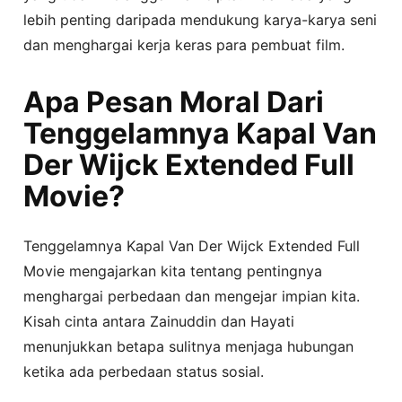
lebih penting daripada mendukung karya-karya seni
dan menghargai kerja keras para pembuat film.
Apa Pesan Moral Dari
Tenggelamnya Kapal Van
Der Wijck Extended Full
Movie?
Tenggelamnya Kapal Van Der Wijck Extended Full
Movie mengajarkan kita tentang pentingnya
menghargai perbedaan dan mengejar impian kita.
Kisah cinta antara Zainuddin dan Hayati
menunjukkan betapa sulitnya menjaga hubungan
ketika ada perbedaan status sosial.