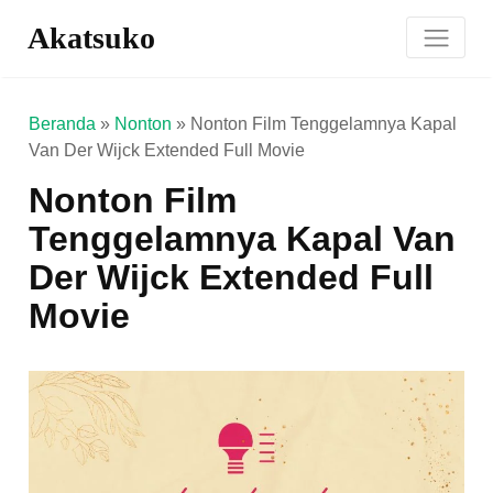
Akatsuko
Beranda
»
Nonton
»
Nonton Film Tenggelamnya Kapal
Van Der Wijck Extended Full Movie
Nonton Film
Tenggelamnya Kapal Van
Der Wijck Extended Full
Movie