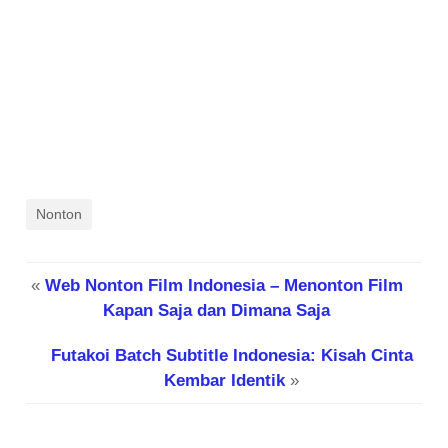
Nonton
«
Web Nonton Film Indonesia – Menonton Film
Kapan Saja dan Dimana Saja
Futakoi Batch Subtitle Indonesia: Kisah Cinta
Kembar Identik
»