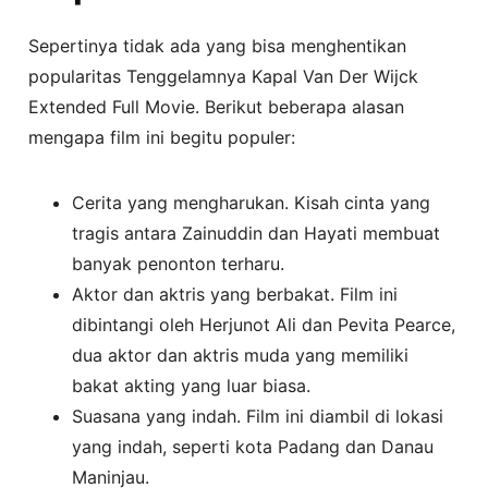
Sepertinya tidak ada yang bisa menghentikan
popularitas Tenggelamnya Kapal Van Der Wijck
Extended Full Movie. Berikut beberapa alasan
mengapa film ini begitu populer:
Cerita yang mengharukan. Kisah cinta yang
tragis antara Zainuddin dan Hayati membuat
banyak penonton terharu.
Aktor dan aktris yang berbakat. Film ini
dibintangi oleh Herjunot Ali dan Pevita Pearce,
dua aktor dan aktris muda yang memiliki
bakat akting yang luar biasa.
Suasana yang indah. Film ini diambil di lokasi
yang indah, seperti kota Padang dan Danau
Maninjau.