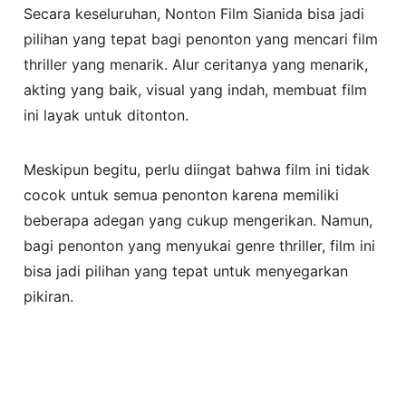
Secara keseluruhan, Nonton Film Sianida bisa jadi
pilihan yang tepat bagi penonton yang mencari film
thriller yang menarik. Alur ceritanya yang menarik,
akting yang baik, visual yang indah, membuat film
ini layak untuk ditonton.
Meskipun begitu, perlu diingat bahwa film ini tidak
cocok untuk semua penonton karena memiliki
beberapa adegan yang cukup mengerikan. Namun,
bagi penonton yang menyukai genre thriller, film ini
bisa jadi pilihan yang tepat untuk menyegarkan
pikiran.