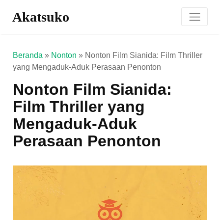
Akatsuko
Beranda
»
Nonton
»
Nonton Film Sianida: Film Thriller
yang Mengaduk-Aduk Perasaan Penonton
Nonton Film Sianida:
Film Thriller yang
Mengaduk-Aduk
Perasaan Penonton