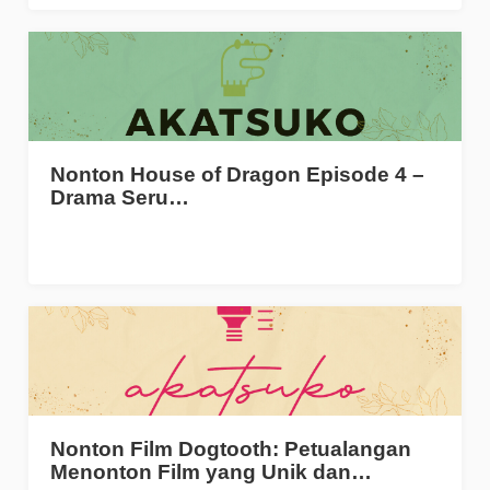
Nonton House of Dragon Episode 4 –
Drama Seru…
Nonton Film Dogtooth: Petualangan
Menonton Film yang Unik dan…