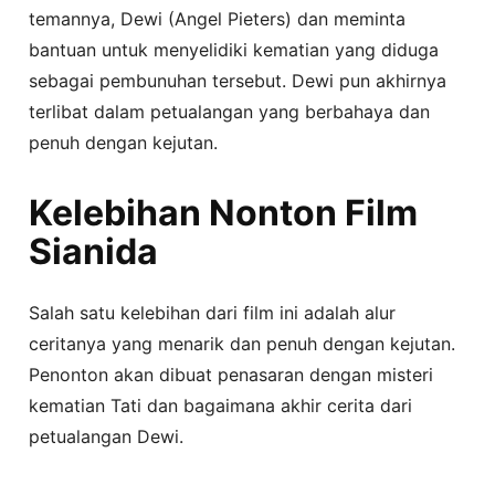
temannya, Dewi (Angel Pieters) dan meminta
bantuan untuk menyelidiki kematian yang diduga
sebagai pembunuhan tersebut. Dewi pun akhirnya
terlibat dalam petualangan yang berbahaya dan
penuh dengan kejutan.
Kelebihan Nonton Film
Sianida
Salah satu kelebihan dari film ini adalah alur
ceritanya yang menarik dan penuh dengan kejutan.
Penonton akan dibuat penasaran dengan misteri
kematian Tati dan bagaimana akhir cerita dari
petualangan Dewi.