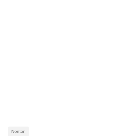
Nonton