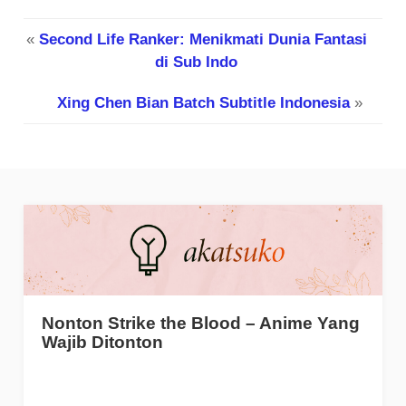
«
Second Life Ranker: Menikmati Dunia Fantasi
di Sub Indo
Xing Chen Bian Batch Subtitle Indonesia
»
Nonton Strike the Blood – Anime Yang
Wajib Ditonton