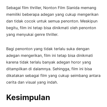
Sebagai film thriller, Nonton Film Sianida memang
memiliki beberapa adegan yang cukup mengerikan
dan tidak cocok untuk semua penonton. Meskipun
begitu, film ini tetap bisa dinikmati oleh penonton
yang menyukai genre thriller.
Bagi penonton yang tidak terlalu suka dengan
adegan mengerikan, film ini tetap bisa dinikmati
karena tidak terlalu banyak adegan horor yang
ditampilkan di dalamnya. Sehingga, film ini bisa
dikatakan sebagai film yang cukup seimbang antara
cerita dan visual yang indah.
Kesimpulan