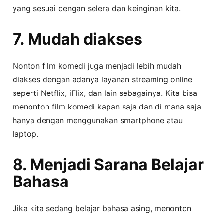
yang sesuai dengan selera dan keinginan kita.
7. Mudah diakses
Nonton film komedi juga menjadi lebih mudah
diakses dengan adanya layanan streaming online
seperti Netflix, iFlix, dan lain sebagainya. Kita bisa
menonton film komedi kapan saja dan di mana saja
hanya dengan menggunakan smartphone atau
laptop.
8. Menjadi Sarana Belajar
Bahasa
Jika kita sedang belajar bahasa asing, menonton