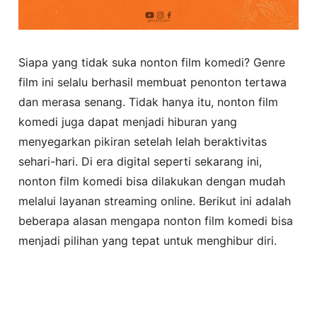
Siapa yang tidak suka nonton film komedi? Genre
film ini selalu berhasil membuat penonton tertawa
dan merasa senang. Tidak hanya itu, nonton film
komedi juga dapat menjadi hiburan yang
menyegarkan pikiran setelah lelah beraktivitas
sehari-hari. Di era digital seperti sekarang ini,
nonton film komedi bisa dilakukan dengan mudah
melalui layanan streaming online. Berikut ini adalah
beberapa alasan mengapa nonton film komedi bisa
menjadi pilihan yang tepat untuk menghibur diri.