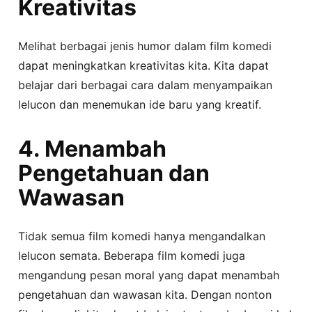
Kreativitas
Melihat berbagai jenis humor dalam film komedi
dapat meningkatkan kreativitas kita. Kita dapat
belajar dari berbagai cara dalam menyampaikan
lelucon dan menemukan ide baru yang kreatif.
4. Menambah
Pengetahuan dan
Wawasan
Tidak semua film komedi hanya mengandalkan
lelucon semata. Beberapa film komedi juga
mengandung pesan moral yang dapat menambah
pengetahuan dan wawasan kita. Dengan nonton