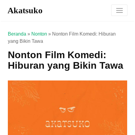
Akatsuko
Beranda
»
Nonton
»
Nonton Film Komedi: Hiburan
yang Bikin Tawa
Nonton Film Komedi:
Hiburan yang Bikin Tawa