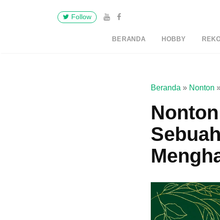
Follow
BERANDA
HOBBY
REK
Beranda
»
Nonton
Nonton 
Sebuah
Mengha