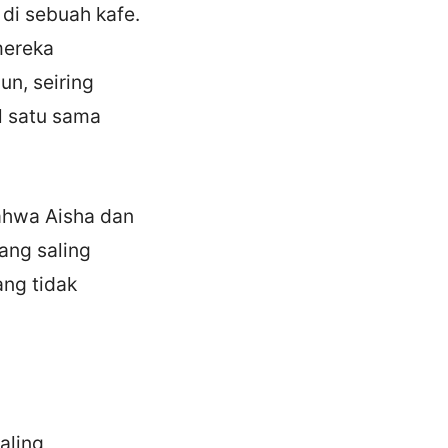
di sebuah kafe.
mereka
n, seiring
l satu sama
bahwa Aisha dan
ang saling
ang tidak
aling