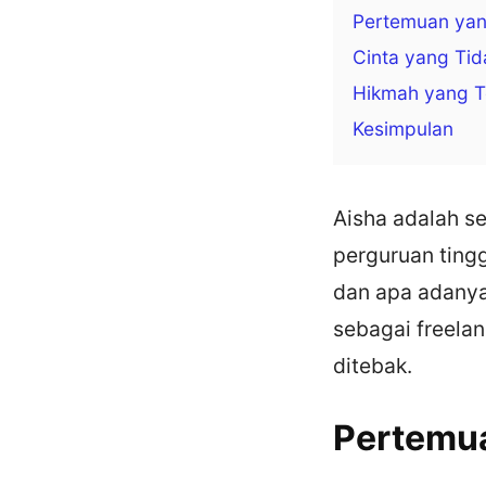
Pertemuan yan
Cinta yang Ti
Hikmah yang T
Kesimpulan
Aisha adalah s
perguruan tingg
dan apa adanya
sebagai freelanc
ditebak.
Pertemua