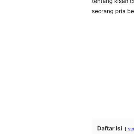
tentang kisah 
seorang pria b
Daftar Isi
se