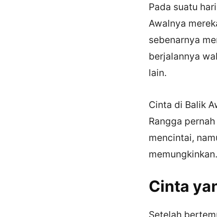
Pada suatu hari
Awalnya mereka
sebenarnya mem
berjalannya wa
lain.
Cinta di Balik
Rangga pernah 
mencintai, namu
memungkinkan
Cinta ya
Setelah bertem