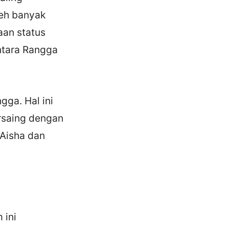
leh banyak
aan status
entara Rangga
gga. Hal ini
ersaing dengan
Aisha dan
 ini