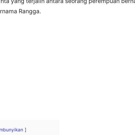
cinta yang terjalin antara seorang perempuan ber
ernama Rangga.
mbunyikan