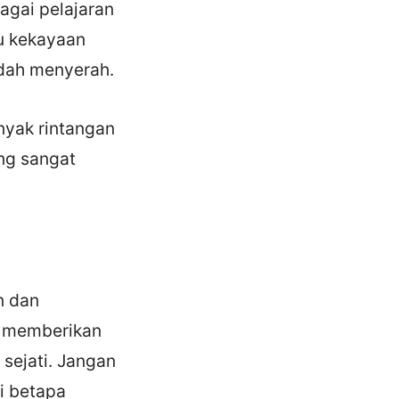
agai pelajaran
au kekayaan
udah menyerah.
anyak rintangan
ng sangat
n dan
ga memberikan
 sejati. Jangan
i betapa