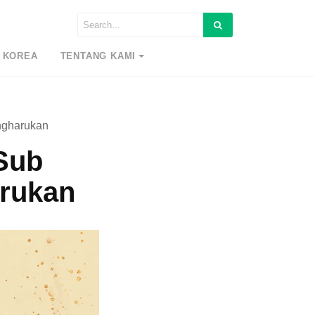
 KOREA
TENTANG KAMI
engharukan
 Sub
arukan