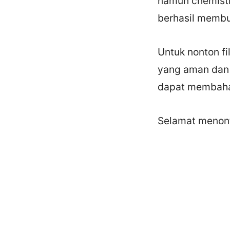
namun chemistr
berhasil membu
Untuk nonton fi
yang aman dan 
dapat membaha
Selamat menon