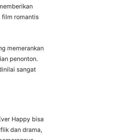
 memberikan
 film romantis
yang memerankan
tian penonton.
inilai sangat
Ever Happy bisa
flik dan drama,