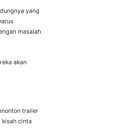
andungnya yang
harus
dengan masalah
ereka akan
nonton trailer
 kisah cinta