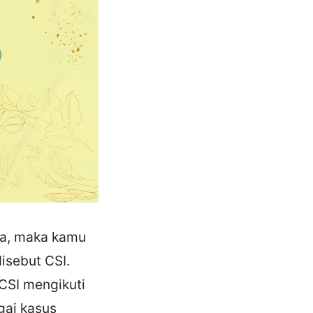
ya, maka kamu
isebut CSI.
 CSI mengikuti
gai kasus