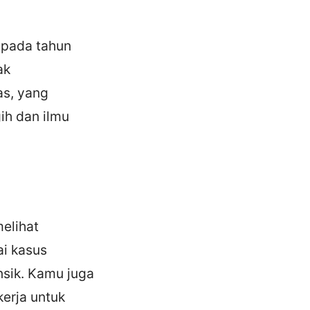
n pada tahun
ak
as, yang
ih dan ilmu
elihat
ai kasus
nsik. Kamu juga
kerja untuk