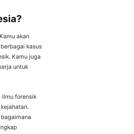
esia?
 Kamu akan
 berbagai kasus
nsik. Kamu juga
kerja untuk
ilmu forensik
kejahatan.
n bagaimana
ungkap