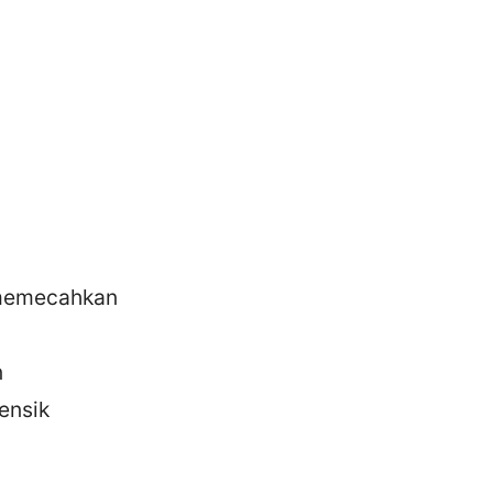
 memecahkan
n
ensik