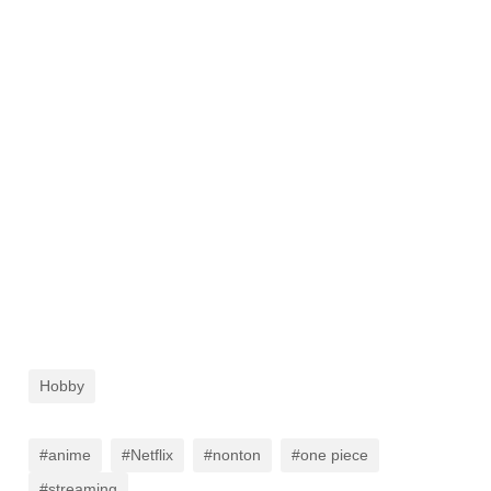
Hobby
#anime
#Netflix
#nonton
#one piece
#streaming