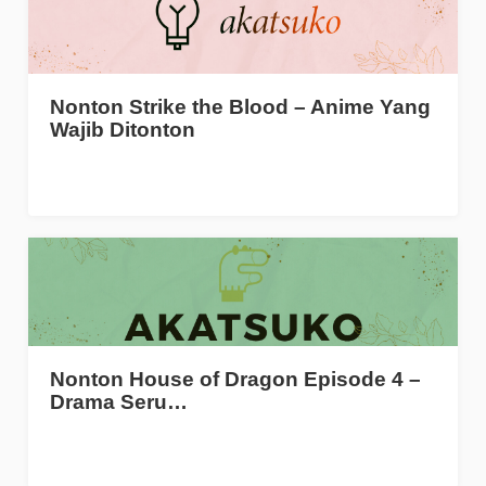
Nonton Strike the Blood – Anime Yang
Wajib Ditonton
Nonton House of Dragon Episode 4 –
Drama Seru…