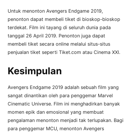
Untuk menonton Avengers Endgame 2019,
penonton dapat membeli tiket di bioskop-bioskop
terdekat. Film ini tayang di seluruh dunia pada
tanggal 26 April 2019. Penonton juga dapat
membeli tiket secara online melalui situs-situs
penjualan tiket seperti Tiket.com atau Cinema XXI.
Kesimpulan
Avengers Endgame 2019 adalah sebuah film yang
sangat dinantikan oleh para penggemar Marvel
Cinematic Universe. Film ini menghadirkan banyak
momen epik dan emosional yang membuat
pengalaman menonton menjadi tak terlupakan. Bagi
para penggemar MCU, menonton Avengers