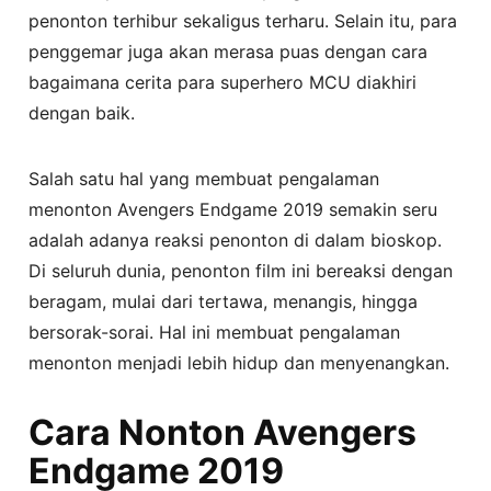
penonton terhibur sekaligus terharu. Selain itu, para
penggemar juga akan merasa puas dengan cara
bagaimana cerita para superhero MCU diakhiri
dengan baik.
Salah satu hal yang membuat pengalaman
menonton Avengers Endgame 2019 semakin seru
adalah adanya reaksi penonton di dalam bioskop.
Di seluruh dunia, penonton film ini bereaksi dengan
beragam, mulai dari tertawa, menangis, hingga
bersorak-sorai. Hal ini membuat pengalaman
menonton menjadi lebih hidup dan menyenangkan.
Cara Nonton Avengers
Endgame 2019