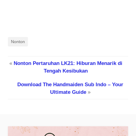
Nonton
«
Nonton Pertaruhan LK21: Hiburan Menarik di
Tengah Kesibukan
Download The Handmaiden Sub Indo – Your
Ultimate Guide
»