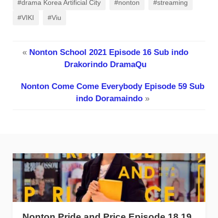
#drama Korea Artificial City
#nonton
#streaming
#VIKI
#Viu
«
Nonton School 2021 Episode 16 Sub indo
Drakorindo DramaQu
Nonton Come Come Everybody Episode 59 Sub
indo Doramaindo
»
Nonton Pride and Price Episode 18 19