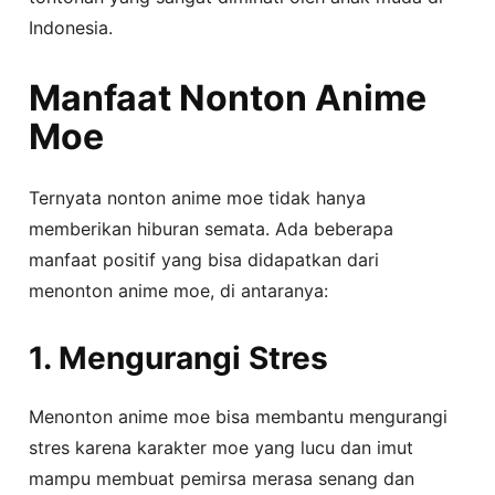
Indonesia.
Manfaat Nonton Anime
Moe
Ternyata nonton anime moe tidak hanya
memberikan hiburan semata. Ada beberapa
manfaat positif yang bisa didapatkan dari
menonton anime moe, di antaranya:
1. Mengurangi Stres
Menonton anime moe bisa membantu mengurangi
stres karena karakter moe yang lucu dan imut
mampu membuat pemirsa merasa senang dan