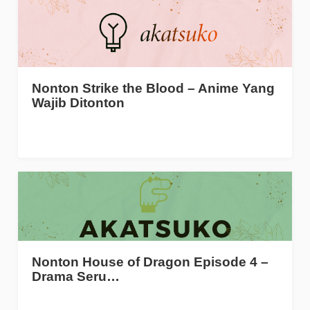
Nonton Strike the Blood – Anime Yang
Wajib Ditonton
Nonton House of Dragon Episode 4 –
Drama Seru…