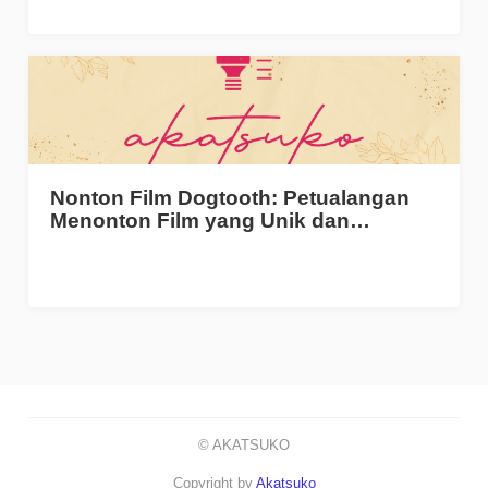
Nonton Film Dogtooth: Petualangan
Menonton Film yang Unik dan…
© AKATSUKO
Copyright by
Akatsuko