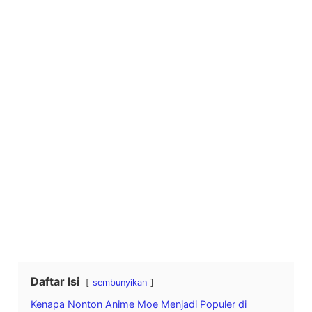
Daftar Isi
sembunyikan
Kenapa Nonton Anime Moe Menjadi Populer di