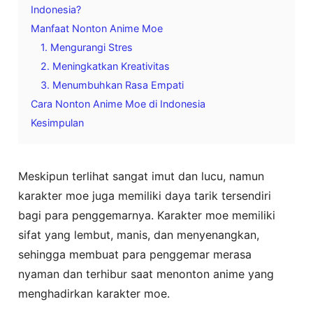
Indonesia?
Manfaat Nonton Anime Moe
1. Mengurangi Stres
2. Meningkatkan Kreativitas
3. Menumbuhkan Rasa Empati
Cara Nonton Anime Moe di Indonesia
Kesimpulan
Meskipun terlihat sangat imut dan lucu, namun
karakter moe juga memiliki daya tarik tersendiri
bagi para penggemarnya. Karakter moe memiliki
sifat yang lembut, manis, dan menyenangkan,
sehingga membuat para penggemar merasa
nyaman dan terhibur saat menonton anime yang
menghadirkan karakter moe.