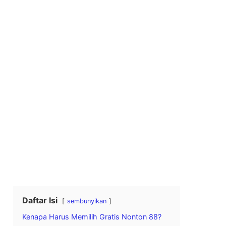
Daftar Isi
sembunyikan
Kenapa Harus Memilih Gratis Nonton 88?