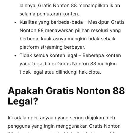
lainnya, Gratis Nonton 88 menampilkan iklan
selama pemutaran konten.
Kualitas yang berbeda-beda – Meskipun Gratis
Nonton 88 menawarkan pilihan resolusi yang
berbeda, kualitasnya mungkin tidak sebaik
platform streaming berbayar.
Tidak semua konten legal – Beberapa konten
yang tersedia di Gratis Nonton 88 mungkin
tidak legal atau dilindungi hak cipta.
Apakah Gratis Nonton 88
Legal?
Ini adalah pertanyaan yang sering diajukan oleh
pengguna yang ingin menggunakan Gratis Nonton