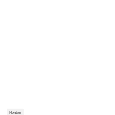
Nonton