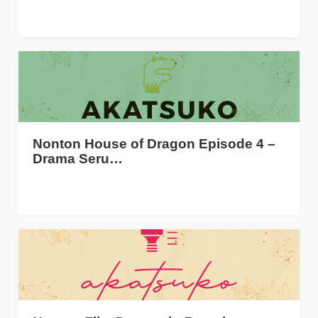
Nonton House of Dragon Episode 4 –
Drama Seru…