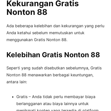
Kekurangan Gratis
Nonton 88
Ada beberapa kelebihan dan kekurangan yang perlu
Anda ketahui sebelum memutuskan untuk
menggunakan Gratis Nonton 88.
Kelebihan Gratis Nonton 88
Seperti yang sudah disebutkan sebelumnya, Gratis
Nonton 88 menawarkan berbagai keuntungan,
antara lain:
Gratis – Anda tidak perlu membayar biaya
berlangganan atau biaya lainnya untuk
menikmati konten yang tersedia di platform