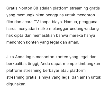
Gratis Nonton 88 adalah platform streaming gratis
yang memungkinkan pengguna untuk menonton
film dan acara TV tanpa biaya. Namun, pengguna
harus menyadari risiko melanggar undang-undang
hak cipta dan memastikan bahwa mereka hanya
menonton konten yang legal dan aman.
Jika Anda ingin menonton konten yang legal dan
berkualitas tinggi, Anda dapat mempertimbangkan
platform streaming berbayar atau platform
streaming gratis lainnya yang legal dan aman untuk
digunakan.