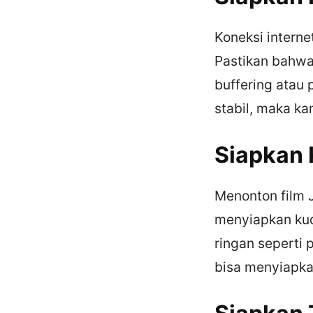
Koneksi interne
Pastikan bahwa 
buffering atau 
stabil, maka k
Siapkan
Menonton film 
menyiapkan ku
ringan seperti
bisa menyiapka