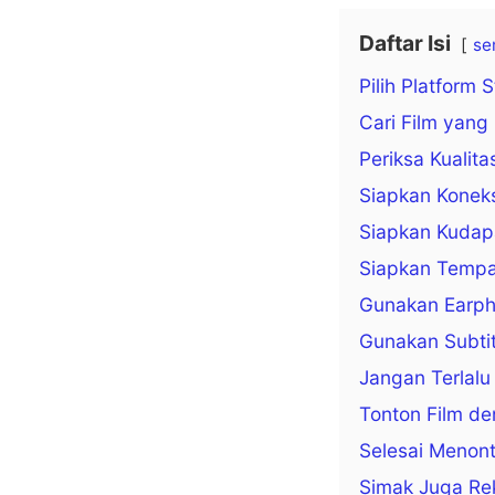
Daftar Isi
se
Pilih Platform
Cari Film yang 
Periksa Kualita
Siapkan Koneks
Siapkan Kuda
Siapkan Temp
Gunakan Earp
Gunakan Subtit
Jangan Terlal
Tonton Film de
Selesai Menon
Simak Juga Re