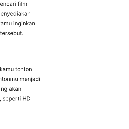
ncari film
 menyediakan
amu inginkan.
 tersebut.
 kamu tonton
ontonmu menjadi
ing akan
, seperti HD