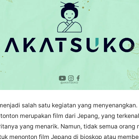
menjadi salah satu kegiatan yang menyenangkan. T
ditonton merupakan film dari Jepang, yang terken
ritanya yang menarik. Namun, tidak semua orang 
uk menonton film Jepang di bioskop atau membe