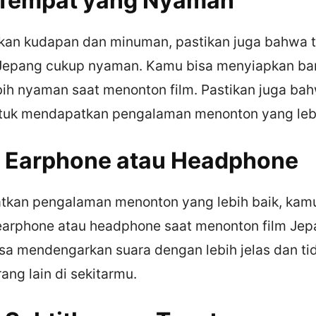
 Tempat yang Nyaman
kan kudapan dan minuman, pastikan juga bahwa
Jepang cukup nyaman. Kamu bisa menyiapkan ban
ebih nyaman saat menonton film. Pastikan juga b
tuk mendapatkan pengalaman menonton yang leb
 Earphone atau Headphone
kan pengalaman menonton yang lebih baik, kamu
arphone atau headphone saat menonton film Jep
isa mendengarkan suara dengan lebih jelas dan ti
ng lain di sekitarmu.