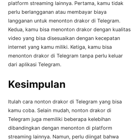
platform streaming lainnya. Pertama, kamu tidak
perlu berlangganan atau membayar biaya
langganan untuk menonton drakor di Telegram.
Kedua, kamu bisa menonton drakor dengan kualitas
video yang bisa disesuaikan dengan kecepatan
internet yang kamu miliki. Ketiga, kamu bisa
menonton drakor di Telegram tanpa perlu keluar
dari aplikasi Telegram.
Kesimpulan
Itulah cara nonton drakor di Telegram yang bisa
kamu coba. Selain mudah, nonton drakor di
Telegram juga memiliki beberapa kelebihan
dibandingkan dengan menonton di platform
streaming lainnya. Namun, perlu diingat bahwa