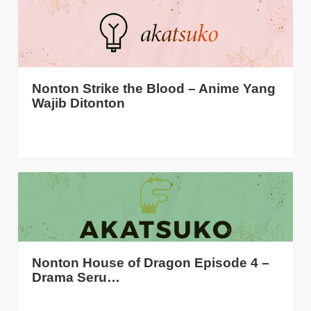
Nonton Strike the Blood – Anime Yang
Wajib Ditonton
Nonton House of Dragon Episode 4 –
Drama Seru…