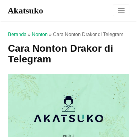
Akatsuko
Beranda
»
Nonton
»
Cara Nonton Drakor di Telegram
Cara Nonton Drakor di
Telegram