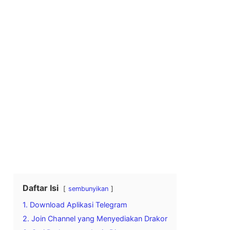
Daftar Isi
sembunyikan
1. Download Aplikasi Telegram
2. Join Channel yang Menyediakan Drakor