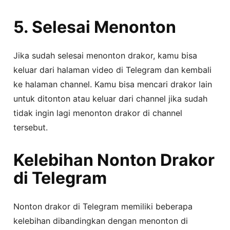
5. Selesai Menonton
Jika sudah selesai menonton drakor, kamu bisa
keluar dari halaman video di Telegram dan kembali
ke halaman channel. Kamu bisa mencari drakor lain
untuk ditonton atau keluar dari channel jika sudah
tidak ingin lagi menonton drakor di channel
tersebut.
Kelebihan Nonton Drakor
di Telegram
Nonton drakor di Telegram memiliki beberapa
kelebihan dibandingkan dengan menonton di