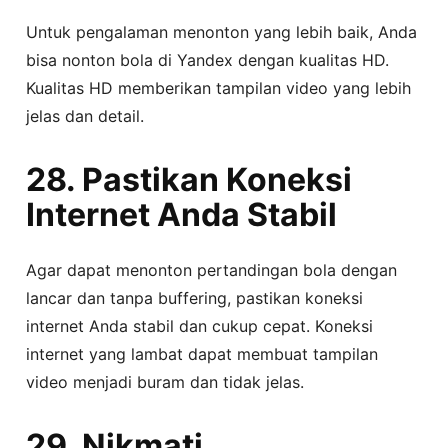
Untuk pengalaman menonton yang lebih baik, Anda
bisa nonton bola di Yandex dengan kualitas HD.
Kualitas HD memberikan tampilan video yang lebih
jelas dan detail.
28. Pastikan Koneksi
Internet Anda Stabil
Agar dapat menonton pertandingan bola dengan
lancar dan tanpa buffering, pastikan koneksi
internet Anda stabil dan cukup cepat. Koneksi
internet yang lambat dapat membuat tampilan
video menjadi buram dan tidak jelas.
29. Nikmati