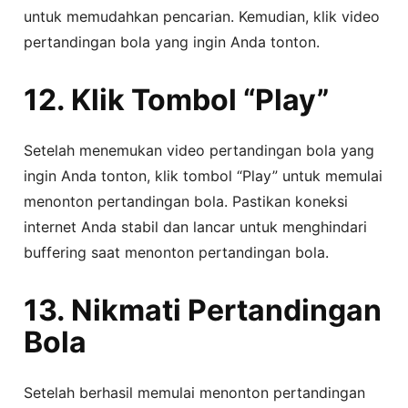
untuk memudahkan pencarian. Kemudian, klik video
pertandingan bola yang ingin Anda tonton.
12. Klik Tombol “Play”
Setelah menemukan video pertandingan bola yang
ingin Anda tonton, klik tombol “Play” untuk memulai
menonton pertandingan bola. Pastikan koneksi
internet Anda stabil dan lancar untuk menghindari
buffering saat menonton pertandingan bola.
13. Nikmati Pertandingan
Bola
Setelah berhasil memulai menonton pertandingan