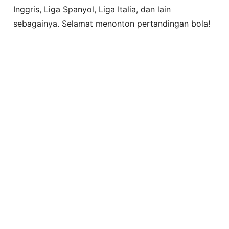
Inggris, Liga Spanyol, Liga Italia, dan lain
sebagainya. Selamat menonton pertandingan bola!