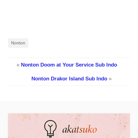
Nonton
«
Nonton Doom at Your Service Sub Indo
Nonton Drakor Island Sub Indo
»