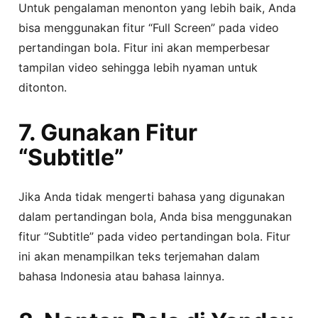
Untuk pengalaman menonton yang lebih baik, Anda
bisa menggunakan fitur “Full Screen” pada video
pertandingan bola. Fitur ini akan memperbesar
tampilan video sehingga lebih nyaman untuk
ditonton.
7. Gunakan Fitur
“Subtitle”
Jika Anda tidak mengerti bahasa yang digunakan
dalam pertandingan bola, Anda bisa menggunakan
fitur “Subtitle” pada video pertandingan bola. Fitur
ini akan menampilkan teks terjemahan dalam
bahasa Indonesia atau bahasa lainnya.