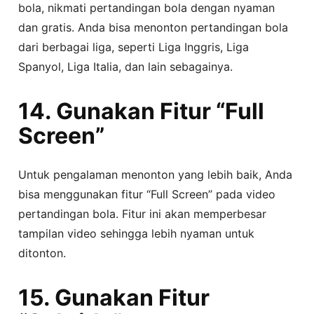
bola, nikmati pertandingan bola dengan nyaman
dan gratis. Anda bisa menonton pertandingan bola
dari berbagai liga, seperti Liga Inggris, Liga
Spanyol, Liga Italia, dan lain sebagainya.
14. Gunakan Fitur “Full
Screen”
Untuk pengalaman menonton yang lebih baik, Anda
bisa menggunakan fitur “Full Screen” pada video
pertandingan bola. Fitur ini akan memperbesar
tampilan video sehingga lebih nyaman untuk
ditonton.
15. Gunakan Fitur