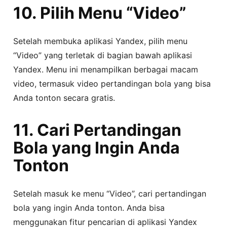
10. Pilih Menu “Video”
Setelah membuka aplikasi Yandex, pilih menu
“Video” yang terletak di bagian bawah aplikasi
Yandex. Menu ini menampilkan berbagai macam
video, termasuk video pertandingan bola yang bisa
Anda tonton secara gratis.
11. Cari Pertandingan
Bola yang Ingin Anda
Tonton
Setelah masuk ke menu “Video”, cari pertandingan
bola yang ingin Anda tonton. Anda bisa
menggunakan fitur pencarian di aplikasi Yandex