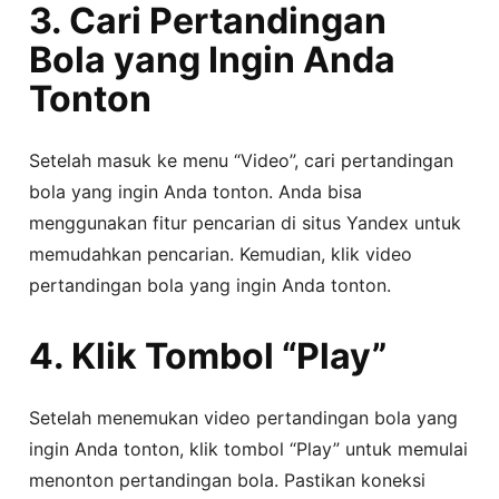
3. Cari Pertandingan
Bola yang Ingin Anda
Tonton
Setelah masuk ke menu “Video”, cari pertandingan
bola yang ingin Anda tonton. Anda bisa
menggunakan fitur pencarian di situs Yandex untuk
memudahkan pencarian. Kemudian, klik video
pertandingan bola yang ingin Anda tonton.
4. Klik Tombol “Play”
Setelah menemukan video pertandingan bola yang
ingin Anda tonton, klik tombol “Play” untuk memulai
menonton pertandingan bola. Pastikan koneksi