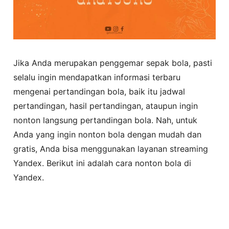
Jika Anda merupakan penggemar sepak bola, pasti
selalu ingin mendapatkan informasi terbaru
mengenai pertandingan bola, baik itu jadwal
pertandingan, hasil pertandingan, ataupun ingin
nonton langsung pertandingan bola. Nah, untuk
Anda yang ingin nonton bola dengan mudah dan
gratis, Anda bisa menggunakan layanan streaming
Yandex. Berikut ini adalah cara nonton bola di
Yandex.