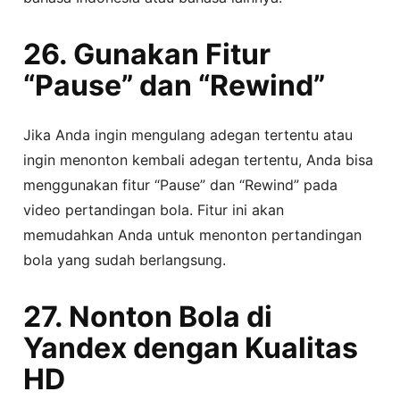
26. Gunakan Fitur
“Pause” dan “Rewind”
Jika Anda ingin mengulang adegan tertentu atau
ingin menonton kembali adegan tertentu, Anda bisa
menggunakan fitur “Pause” dan “Rewind” pada
video pertandingan bola. Fitur ini akan
memudahkan Anda untuk menonton pertandingan
bola yang sudah berlangsung.
27. Nonton Bola di
Yandex dengan Kualitas
HD