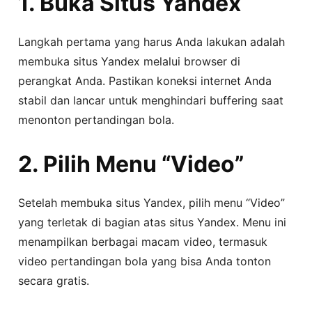
1. Buka Situs Yandex
Langkah pertama yang harus Anda lakukan adalah
membuka situs Yandex melalui browser di
perangkat Anda. Pastikan koneksi internet Anda
stabil dan lancar untuk menghindari buffering saat
menonton pertandingan bola.
2. Pilih Menu “Video”
Setelah membuka situs Yandex, pilih menu “Video”
yang terletak di bagian atas situs Yandex. Menu ini
menampilkan berbagai macam video, termasuk
video pertandingan bola yang bisa Anda tonton
secara gratis.