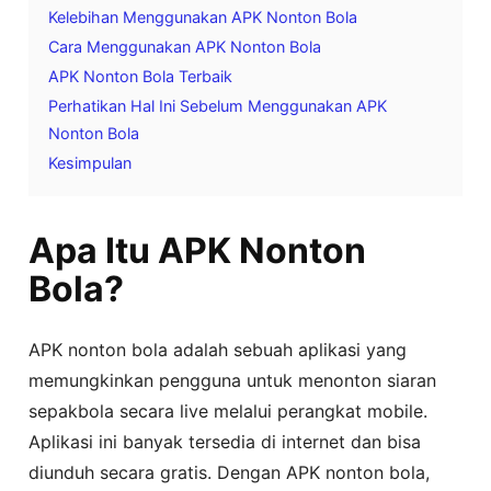
Kelebihan Menggunakan APK Nonton Bola
Cara Menggunakan APK Nonton Bola
APK Nonton Bola Terbaik
Perhatikan Hal Ini Sebelum Menggunakan APK
Nonton Bola
Kesimpulan
Apa Itu APK Nonton
Bola?
APK nonton bola adalah sebuah aplikasi yang
memungkinkan pengguna untuk menonton siaran
sepakbola secara live melalui perangkat mobile.
Aplikasi ini banyak tersedia di internet dan bisa
diunduh secara gratis. Dengan APK nonton bola,