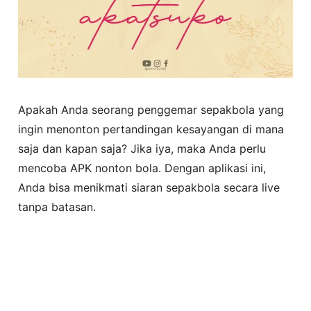
Apakah Anda seorang penggemar sepakbola yang
ingin menonton pertandingan kesayangan di mana
saja dan kapan saja? Jika iya, maka Anda perlu
mencoba APK nonton bola. Dengan aplikasi ini,
Anda bisa menikmati siaran sepakbola secara live
tanpa batasan.