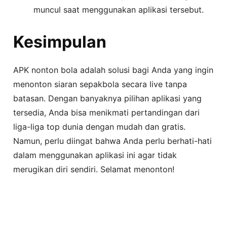
muncul saat menggunakan aplikasi tersebut.
Kesimpulan
APK nonton bola adalah solusi bagi Anda yang ingin
menonton siaran sepakbola secara live tanpa
batasan. Dengan banyaknya pilihan aplikasi yang
tersedia, Anda bisa menikmati pertandingan dari
liga-liga top dunia dengan mudah dan gratis.
Namun, perlu diingat bahwa Anda perlu berhati-hati
dalam menggunakan aplikasi ini agar tidak
merugikan diri sendiri. Selamat menonton!