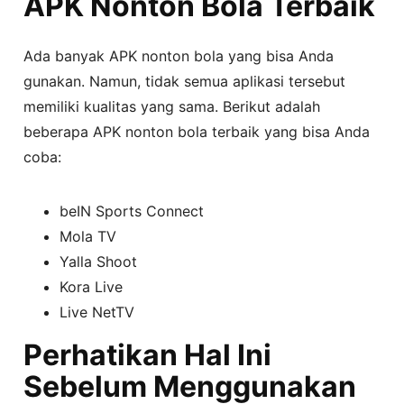
APK Nonton Bola Terbaik
Ada banyak APK nonton bola yang bisa Anda
gunakan. Namun, tidak semua aplikasi tersebut
memiliki kualitas yang sama. Berikut adalah
beberapa APK nonton bola terbaik yang bisa Anda
coba:
beIN Sports Connect
Mola TV
Yalla Shoot
Kora Live
Live NetTV
Perhatikan Hal Ini
Sebelum Menggunakan