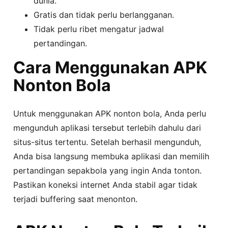
dunia.
Gratis dan tidak perlu berlangganan.
Tidak perlu ribet mengatur jadwal
pertandingan.
Cara Menggunakan APK
Nonton Bola
Untuk menggunakan APK nonton bola, Anda perlu
mengunduh aplikasi tersebut terlebih dahulu dari
situs-situs tertentu. Setelah berhasil mengunduh,
Anda bisa langsung membuka aplikasi dan memilih
pertandingan sepakbola yang ingin Anda tonton.
Pastikan koneksi internet Anda stabil agar tidak
terjadi buffering saat menonton.