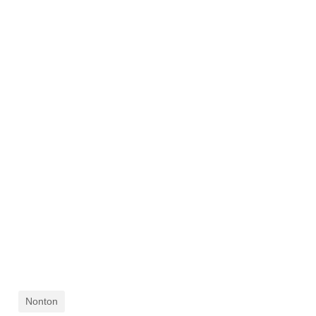
Nonton