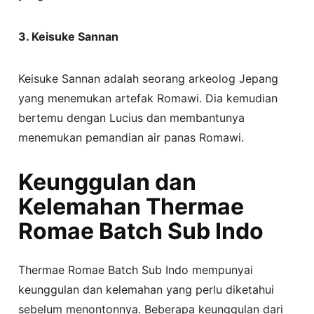
3. Keisuke Sannan
Keisuke Sannan adalah seorang arkeolog Jepang
yang menemukan artefak Romawi. Dia kemudian
bertemu dengan Lucius dan membantunya
menemukan pemandian air panas Romawi.
Keunggulan dan
Kelemahan Thermae
Romae Batch Sub Indo
Thermae Romae Batch Sub Indo mempunyai
keunggulan dan kelemahan yang perlu diketahui
sebelum menontonnya. Beberapa keunggulan dari