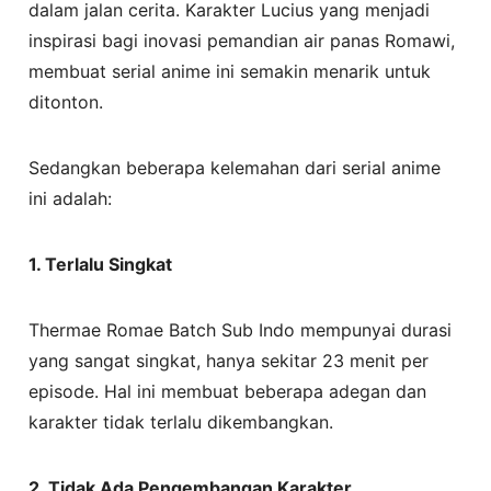
dalam jalan cerita. Karakter Lucius yang menjadi
inspirasi bagi inovasi pemandian air panas Romawi,
membuat serial anime ini semakin menarik untuk
ditonton.
Sedangkan beberapa kelemahan dari serial anime
ini adalah:
1. Terlalu Singkat
Thermae Romae Batch Sub Indo mempunyai durasi
yang sangat singkat, hanya sekitar 23 menit per
episode. Hal ini membuat beberapa adegan dan
karakter tidak terlalu dikembangkan.
2. Tidak Ada Pengembangan Karakter