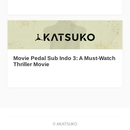
Movie Pedal Sub Indo 3: A Must-Watch
Thriller Movie
© AKATSUKO