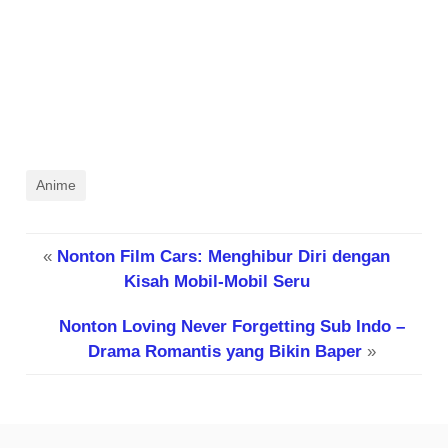
Anime
«
Nonton Film Cars: Menghibur Diri dengan
Kisah Mobil-Mobil Seru
Nonton Loving Never Forgetting Sub Indo –
Drama Romantis yang Bikin Baper
»