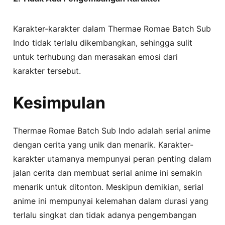
Karakter-karakter dalam Thermae Romae Batch Sub
Indo tidak terlalu dikembangkan, sehingga sulit
untuk terhubung dan merasakan emosi dari
karakter tersebut.
Kesimpulan
Thermae Romae Batch Sub Indo adalah serial anime
dengan cerita yang unik dan menarik. Karakter-
karakter utamanya mempunyai peran penting dalam
jalan cerita dan membuat serial anime ini semakin
menarik untuk ditonton. Meskipun demikian, serial
anime ini mempunyai kelemahan dalam durasi yang
terlalu singkat dan tidak adanya pengembangan