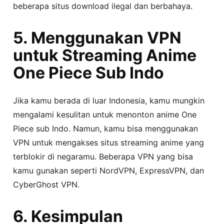
beberapa situs download ilegal dan berbahaya.
5. Menggunakan VPN
untuk Streaming Anime
One Piece Sub Indo
Jika kamu berada di luar Indonesia, kamu mungkin
mengalami kesulitan untuk menonton anime One
Piece sub Indo. Namun, kamu bisa menggunakan
VPN untuk mengakses situs streaming anime yang
terblokir di negaramu. Beberapa VPN yang bisa
kamu gunakan seperti NordVPN, ExpressVPN, dan
CyberGhost VPN.
6. Kesimpulan