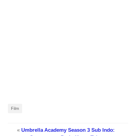
Film
«
Umbrella Academy Season 3 Sub Indo: