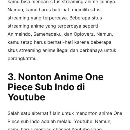
kamu bisa mencari situs streaming anime lainnya.
Namun, kamu harus hati-hati memilih situs
streaming yang terpercaya. Beberapa situs
streaming anime yang terpercaya seperti
Animeindo, Samehadaku, dan Oploverz. Namun,
kamu tetap harus berhati-hati karena beberapa
situs streaming anime ilegal dan berbahaya untuk
perangkatmu.
3. Nonton Anime One
Piece Sub Indo di
Youtube
Salah satu alternatif lain untuk menonton anime One
Piece sub Indo adalah melalui Youtube. Namun,
kamu harus mencari channel Youtube yang