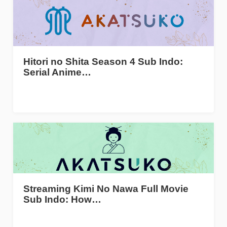
Hitori no Shita Season 4 Sub Indo:
Serial Anime…
Streaming Kimi No Nawa Full Movie
Sub Indo: How…