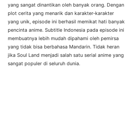
yang sangat dinantikan oleh banyak orang. Dengan
plot cerita yang menarik dan karakter-karakter
yang unik, episode ini berhasil memikat hati banyak
pencinta anime. Subtitle Indonesia pada episode ini
membuatnya lebih mudah dipahami oleh pemirsa
yang tidak bisa berbahasa Mandarin. Tidak heran
jika Soul Land menjadi salah satu serial anime yang
sangat populer di seluruh dunia.