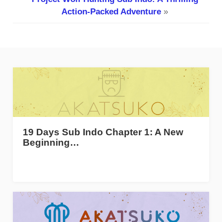
Action-Packed Adventure
»
19 Days Sub Indo Chapter 1: A New
Beginning…