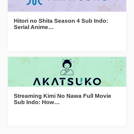
Hitori no Shita Season 4 Sub Indo:
Serial Anime…
Streaming Kimi No Nawa Full Movie
Sub Indo: How…