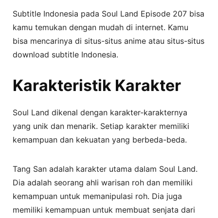
Subtitle Indonesia pada Soul Land Episode 207 bisa
kamu temukan dengan mudah di internet. Kamu
bisa mencarinya di situs-situs anime atau situs-situs
download subtitle Indonesia.
Karakteristik Karakter
Soul Land dikenal dengan karakter-karakternya
yang unik dan menarik. Setiap karakter memiliki
kemampuan dan kekuatan yang berbeda-beda.
Tang San adalah karakter utama dalam Soul Land.
Dia adalah seorang ahli warisan roh dan memiliki
kemampuan untuk memanipulasi roh. Dia juga
memiliki kemampuan untuk membuat senjata dari