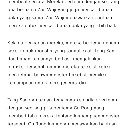
membuat senjata. Mereka bertemu dengan seorang
pria bernama Zao Wuji yang juga mencari bahan
baku yang sama. Zao Wuji menawarkan bantuan
mereka untuk mencari bahan baku yang lebih baik.
Selama pencarian mereka, mereka bertemu dengan
sekelompok monster yang sangat kuat. Tang San
dan teman-temannya berhasil mengalahkan
monster tersebut, namun mereka terkejut ketika
mengetahui bahwa monster tersebut memiliki
kemampuan untuk meregenerasi diri.
Tang San dan teman-temannya kemudian bertemu
dengan seorang pria bernama Gu Rong yang
memberi tahu mereka tentang kemampuan monster
tersebut. Gu Rong kemudian menawarkan bantuan