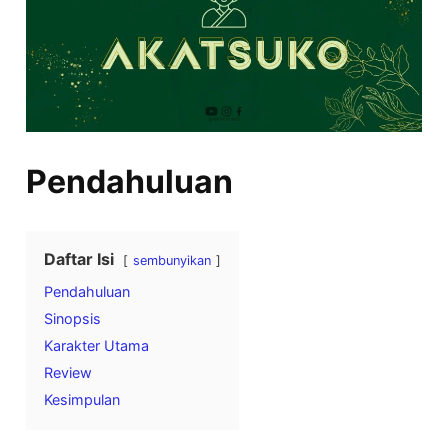
Pendahuluan
Daftar Isi
sembunyikan
Pendahuluan
Sinopsis
Karakter Utama
Review
Kesimpulan