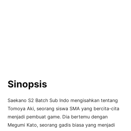
Sinopsis
Saekano S2 Batch Sub Indo mengisahkan tentang
Tomoya Aki, seorang siswa SMA yang bercita-cita
menjadi pembuat game. Dia bertemu dengan
Megumi Kato, seorang gadis biasa yang menjadi