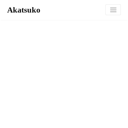
Akatsuko