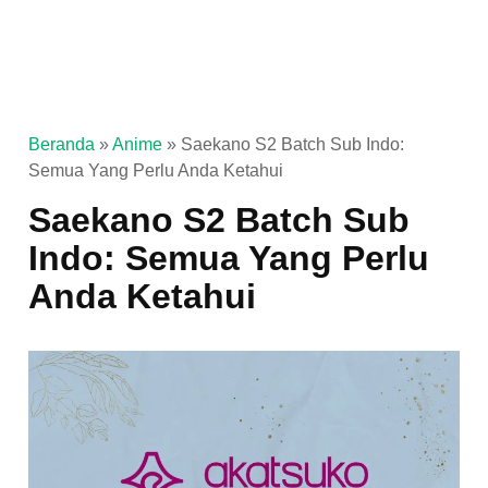
Beranda
»
Anime
»
Saekano S2 Batch Sub Indo:
Semua Yang Perlu Anda Ketahui
Saekano S2 Batch Sub
Indo: Semua Yang Perlu
Anda Ketahui