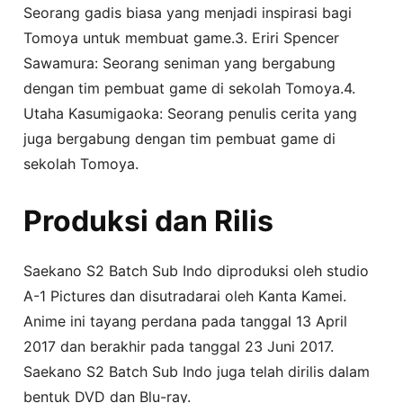
Seorang gadis biasa yang menjadi inspirasi bagi
Tomoya untuk membuat game.3. Eriri Spencer
Sawamura: Seorang seniman yang bergabung
dengan tim pembuat game di sekolah Tomoya.4.
Utaha Kasumigaoka: Seorang penulis cerita yang
juga bergabung dengan tim pembuat game di
sekolah Tomoya.
Produksi dan Rilis
Saekano S2 Batch Sub Indo diproduksi oleh studio
A-1 Pictures dan disutradarai oleh Kanta Kamei.
Anime ini tayang perdana pada tanggal 13 April
2017 dan berakhir pada tanggal 23 Juni 2017.
Saekano S2 Batch Sub Indo juga telah dirilis dalam
bentuk DVD dan Blu-ray.