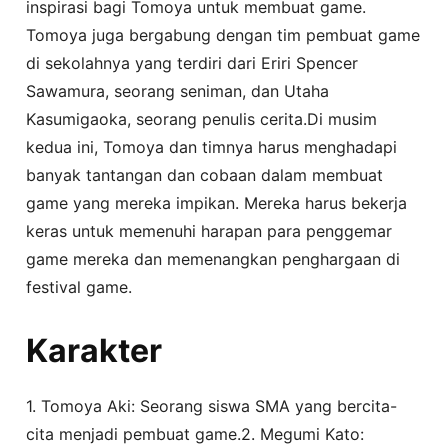
inspirasi bagi Tomoya untuk membuat game.
Tomoya juga bergabung dengan tim pembuat game
di sekolahnya yang terdiri dari Eriri Spencer
Sawamura, seorang seniman, dan Utaha
Kasumigaoka, seorang penulis cerita.Di musim
kedua ini, Tomoya dan timnya harus menghadapi
banyak tantangan dan cobaan dalam membuat
game yang mereka impikan. Mereka harus bekerja
keras untuk memenuhi harapan para penggemar
game mereka dan memenangkan penghargaan di
festival game.
Karakter
1. Tomoya Aki: Seorang siswa SMA yang bercita-
cita menjadi pembuat game.2. Megumi Kato: