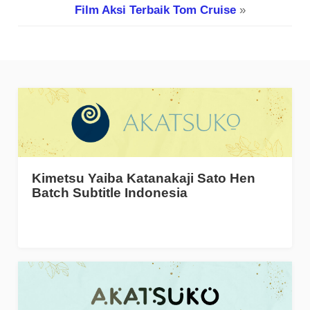
Film Aksi Terbaik Tom Cruise
»
Kimetsu Yaiba Katanakaji Sato Hen
Batch Subtitle Indonesia