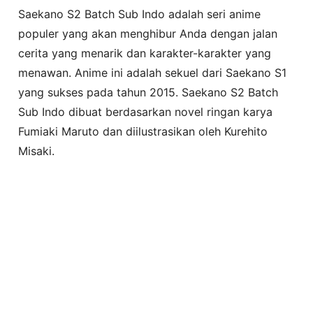
Saekano S2 Batch Sub Indo adalah seri anime
populer yang akan menghibur Anda dengan jalan
cerita yang menarik dan karakter-karakter yang
menawan. Anime ini adalah sekuel dari Saekano S1
yang sukses pada tahun 2015. Saekano S2 Batch
Sub Indo dibuat berdasarkan novel ringan karya
Fumiaki Maruto dan diilustrasikan oleh Kurehito
Misaki.