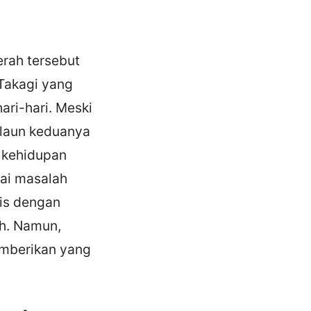
erah tersebut
 Takagi yang
ri-hari. Meski
 laun keduanya
 kehidupan
gai masalah
nis dengan
ih. Namun,
emberikan yang