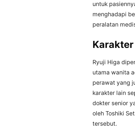
untuk pasienny
menghadapi ber
peralatan medi
Karakter
Ryuji Higa dip
utama wanita a
perawat yang ju
karakter lain s
dokter senior 
oleh Toshiki Se
tersebut.