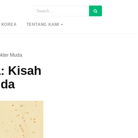
 KOREA
TENTANG KAMI
okter Muda
: Kisah
uda