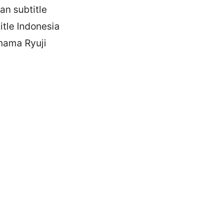
n subtitle
itle Indonesia
nama Ryuji