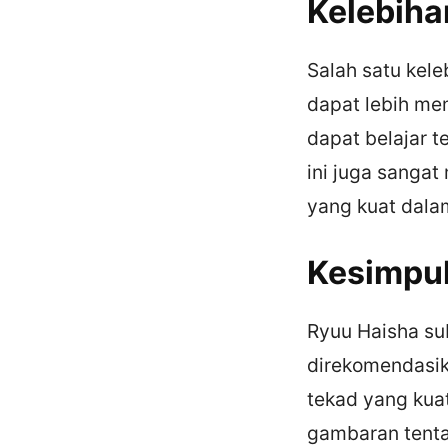
Kelebiha
Salah satu kele
dapat lebih mem
dapat belajar 
ini juga sanga
yang kuat dala
Kesimpu
Ryuu Haisha sub
direkomendasik
tekad yang kua
gambaran tenta