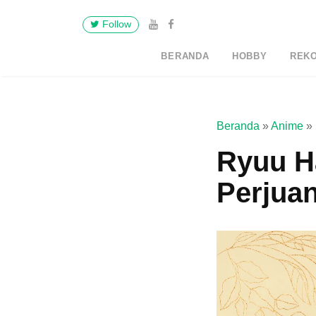
Follow
BERANDA
HOBBY
REK
Beranda
»
Anime
»
Ryuu Ha
Perjua