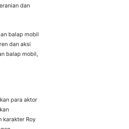
eranian dan
gan balap mobil
ren dan aksi
n balap mobil,
lkan para aktor
ikan
 karakter Roy
egan.