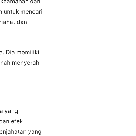
a keamanan dan
n untuk mencari
njahat dan
a. Dia memiliki
ernah menyerah
ya yang
dan efek
enjahatan yang