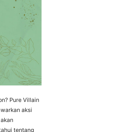
? Pure Villain
awarkan aksi
 akan
ahui tentang