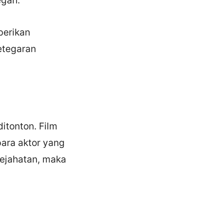
berikan
etegaran
itonton. Film
para aktor yang
kejahatan, maka