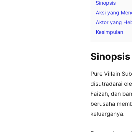
Sinopsis
Aksi yang Me
Aktor yang He
Kesimpulan
Sinopsis
Pure Villain Sub
disutradarai ol
Faizah, dan ba
berusaha memb
keluarganya.