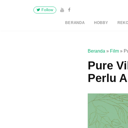
Follow
BERANDA
HOBBY
REK
Beranda
»
Film
»
P
Pure Vi
Perlu 