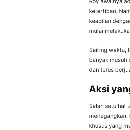
Roy awalnya ad
ketertiban. Na
keadilan dengan
mulai melakukan
Seiring waktu, 
banyak musuh da
dan terus berj
Aksi ya
Salah satu hal 
menegangkan. F
khusus yang m