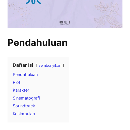
Pendahuluan
Daftar Isi
sembunyikan
Pendahuluan
Plot
Karakter
Sinematografi
Soundtrack
Kesimpulan