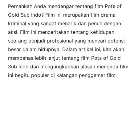
Pernahkah Anda mendengar tentang film Pots of
Gold Sub Indo? Film ini merupakan film drama
kriminal yang sangat menarik dan penuh dengan
aksi. Film ini menceritakan tentang kehidupan
seorang penjudi profesional yang mencari potensi
besar dalam hidupnya. Dalam artikel ini, kita akan
membahas lebih lanjut tentang film Pots of Gold
Sub Indo dan mengungkapkan alasan mengapa film
ini begitu populer di kalangan penggemar film.