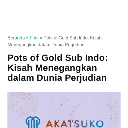
Beranda
»
Film
»
Pots of Gold Sub Indo: Kisah
Menegangkan dalam Dunia Perjudian
Pots of Gold Sub Indo:
Kisah Menegangkan
dalam Dunia Perjudian