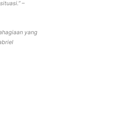
ituasi.” –
ahagiaan yang
briel