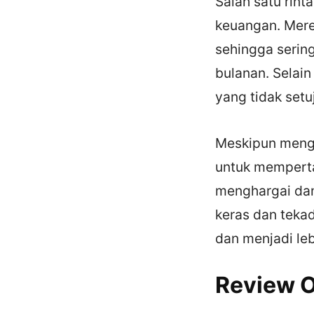
Salah satu rin
keuangan. Mere
sehingga serin
bulanan. Selain
yang tidak set
Meskipun mengh
untuk memperta
menghargai dan
keras dan teka
dan menjadi le
Review O