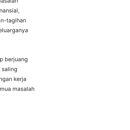
masalah
nansial,
an-tagihan
keluarganya
p berjuang
 saling
ngan kerja
semua masalah