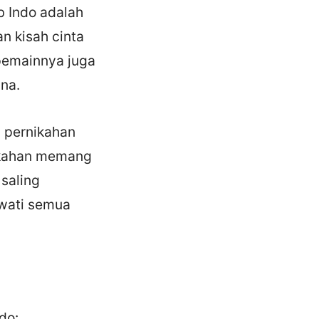
b Indo adalah
n kisah cinta
 pemainnya juga
na.
i pernikahan
ikahan memang
saling
wati semua
do: