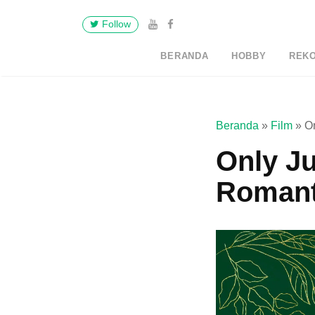
Follow
BERANDA
HOBBY
REK
Beranda
»
Film
»
O
Only Ju
Romant