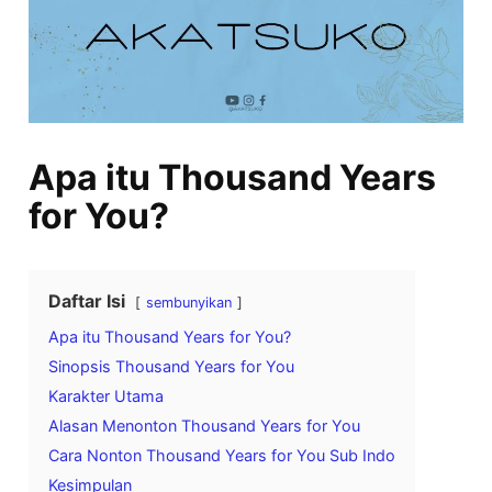
Apa itu Thousand Years
for You?
Daftar Isi
sembunyikan
Apa itu Thousand Years for You?
Sinopsis Thousand Years for You
Karakter Utama
Alasan Menonton Thousand Years for You
Cara Nonton Thousand Years for You Sub Indo
Kesimpulan