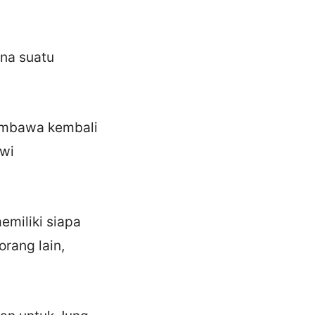
na suatu
embawa kembali
Hwi
emiliki siapa
rang lain,