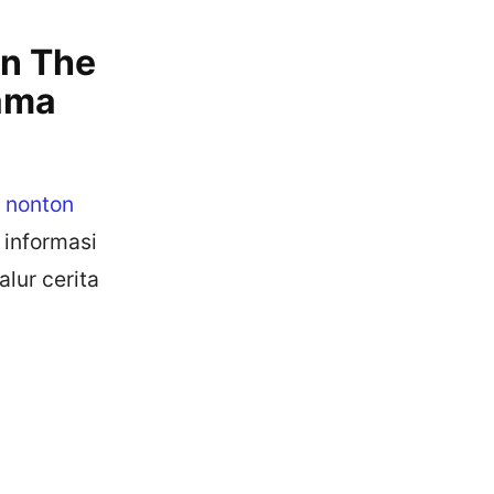
on The
rama
a
nonton
 informasi
lur cerita