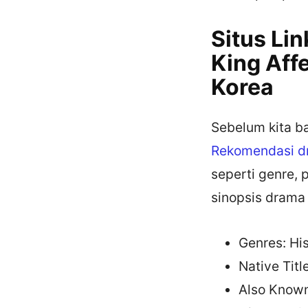
Situs Li
King Aff
Korea
Sebelum kita b
Rekomendasi d
seperti genre, 
sinopsis drama i
Genres: Hi
Native Tit
Also Known