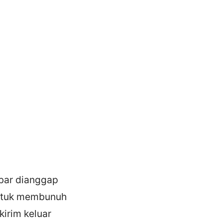
mbar dianggap
untuk membunuh
irim keluar