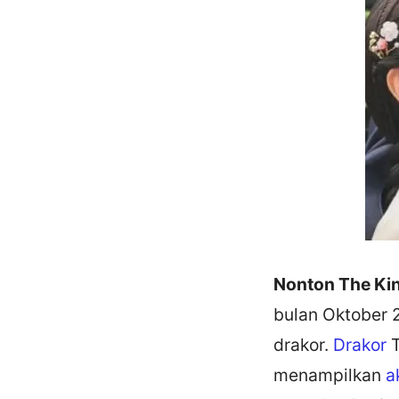
Nonton The Kin
bulan Oktober 
drakor.
Drakor
T
menampilkan
a