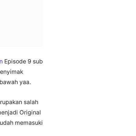
n
Episode 9 sub
menyimak
bawah yaa.
rupakan salah
enjadi Original
 sudah memasuki