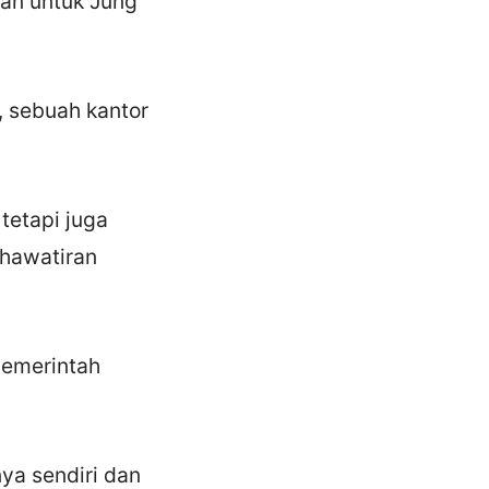
an untuk Jung
, sebuah kantor
tetapi juga
khawatiran
pemerintah
ya sendiri dan