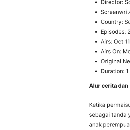
Director: 
Screenwrit
Country: S
Episodes: 
Airs: Oct 1
Airs On: M
Original Net
Duration: 1
Alur cerita dan
Ketika permais
sebagai tanda 
anak perempuan