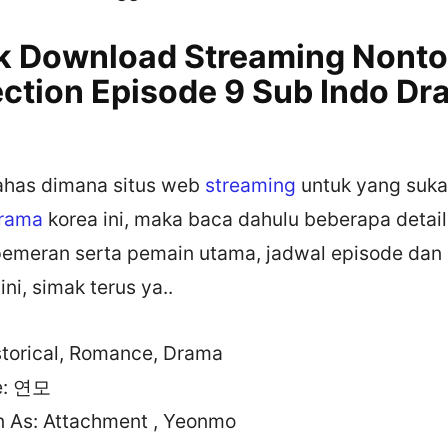
nk Download Streaming Nont
ection Episode 9 Sub Indo D
ahas dimana situs web
streaming
untuk yang suk
rama
korea ini, maka baca dahulu beberapa detail
pemeran serta pemain utama, jadwal episode dan a
ni, simak terus ya..
storical, Romance, Drama
le: 연모
 As: Attachment , Yeonmo