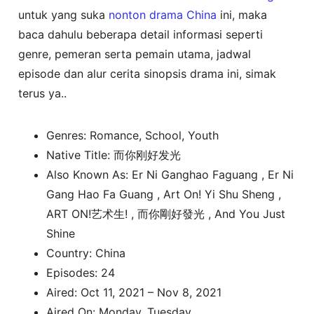
untuk yang suka
nonton
drama China
ini, maka
baca dahulu beberapa detail informasi seperti
genre, pemeran serta pemain utama, jadwal
episode dan alur cerita sinopsis drama ini, simak
terus ya..
Genres: Romance, School, Youth
Native Title: 而你刚好发光
Also Known As: Er Ni Ganghao Faguang , Er Ni
Gang Hao Fa Guang , Art On! Yi Shu Sheng ,
ART ON!艺术生! , 而你剛好發光 , And You Just
Shine
Country: China
Episodes: 24
Aired: Oct 11, 2021 – Nov 8, 2021
Aired On: Monday, Tuesday