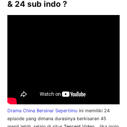
& 24 sub indo ?
Drama China
Bersinar Sepertimu
ini memiliki 24
episode yang dimana durasinya berkisaran 45
menit lebih, selain di situs
Tencent Video
.. Jika ingin