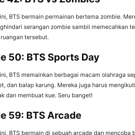
ini, BTS bermain permainan bertema zombie. Mer
nghindari serangan zombie sambil memecahkan te
i ruangan tersebut.
de 50: BTS Sports Day
ini, BTS memainkan berbagai macam olahraga sep
et, dan balap karung. Mereka juga harus mengikuti
k dan membuat kue. Seru banget!
de 59: BTS Arcade
ini, BTS bermain di sebuah arcade dan mencoba 