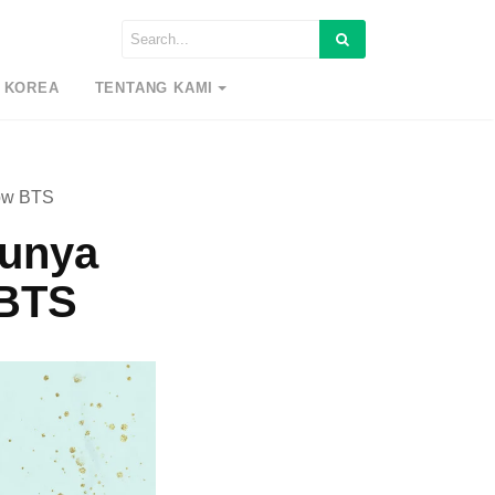
 KOREA
TENTANG KAMI
how BTS
runya
 BTS