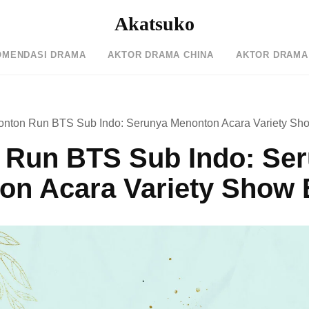
Akatsuko
OMENDASI DRAMA
AKTOR DRAMA CHINA
AKTOR DRAMA
onton Run BTS Sub Indo: Serunya Menonton Acara Variety S
 Run BTS Sub Indo: Se
on Acara Variety Show