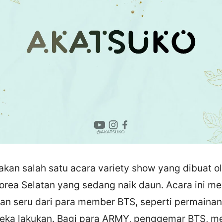
kan salah satu acara variety show yang dibuat o
orea Selatan yang sedang naik daun. Acara ini m
 dan seru dari para member BTS, seperti permaina
eka lakukan. Bagi para ARMY, penggemar BTS, m