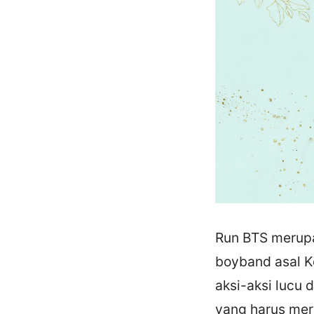
Run BTS merupa
boyband asal K
aksi-aksi lucu
yang harus mer