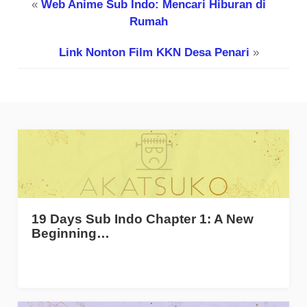
«
Web Anime Sub Indo: Mencari Hiburan di
Rumah
Link Nonton Film KKN Desa Penari
»
19 Days Sub Indo Chapter 1: A New
Beginning…