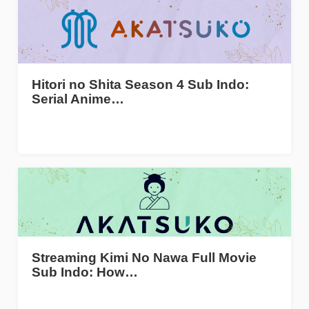
Hitori no Shita Season 4 Sub Indo:
Serial Anime…
Streaming Kimi No Nawa Full Movie
Sub Indo: How…