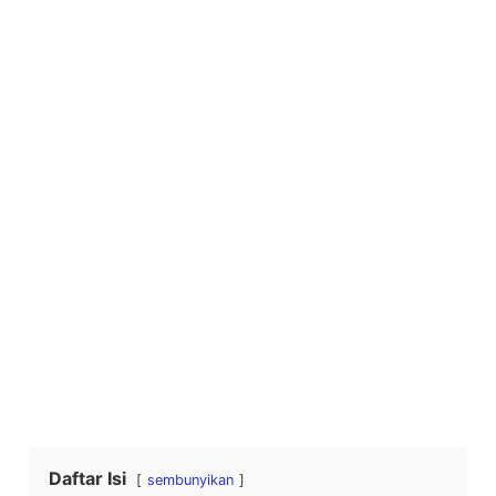
Daftar Isi
sembunyikan