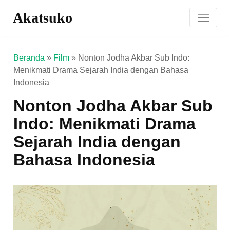
Akatsuko
Beranda
»
Film
»
Nonton Jodha Akbar Sub Indo:
Menikmati Drama Sejarah India dengan Bahasa
Indonesia
Nonton Jodha Akbar Sub
Indo: Menikmati Drama
Sejarah India dengan
Bahasa Indonesia