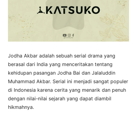
Jodha Akbar adalah sebuah serial drama yang
berasal dari India yang menceritakan tentang
kehidupan pasangan Jodha Bai dan Jalaluddin
Muhammad Akbar. Serial ini menjadi sangat populer
di Indonesia karena cerita yang menarik dan penuh
dengan nilai-nilai sejarah yang dapat diambil
hikmahnya.