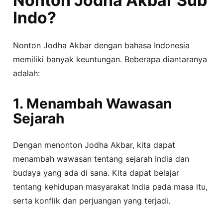
Nonton Jodha Akbar Sub
Indo?
Nonton Jodha Akbar dengan bahasa Indonesia
memiliki banyak keuntungan. Beberapa diantaranya
adalah:
1. Menambah Wawasan
Sejarah
Dengan menonton Jodha Akbar, kita dapat
menambah wawasan tentang sejarah India dan
budaya yang ada di sana. Kita dapat belajar
tentang kehidupan masyarakat India pada masa itu,
serta konflik dan perjuangan yang terjadi.