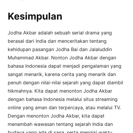
Kesimpulan
Jodha Akbar adalah sebuah serial drama yang
berasal dari India dan menceritakan tentang
kehidupan pasangan Jodha Bai dan Jalaluddin
Muhammad Akbar. Nonton Jodha Akbar dengan
bahasa Indonesia dapat menjadi pengalaman yang
sangat menarik, karena cerita yang menarik dan
penuh dengan nilai-nilai sejarah yang dapat diambil
hikmahnya. Kita dapat menonton Jodha Akbar
dengan bahasa Indonesia melalui situs streaming
online yang aman dan terpercaya, atau melalui TV.
Dengan menonton Jodha Akbar, kita dapat
menambah wawasan tentang sejarah India dan
budaya yang ada di sana, serta mengisi waktu