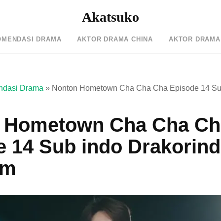
Akatsuko
OMENDASI DRAMA
AKTOR DRAMA CHINA
AKTOR DRAMA
dasi Drama
»
Nonton Hometown Cha Cha Cha Episode 14 Sub
 Hometown Cha Cha Ch
e 14 Sub indo Drakorin
am