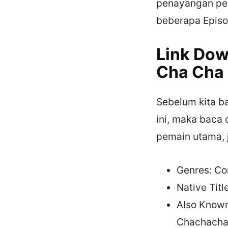
penayangan pe
beberapa Episo
Link Do
Cha Cha 
Sebelum kita b
ini, maka baca 
pemain utama, j
Genres: Co
Native Ti
Also Known
Chachachac