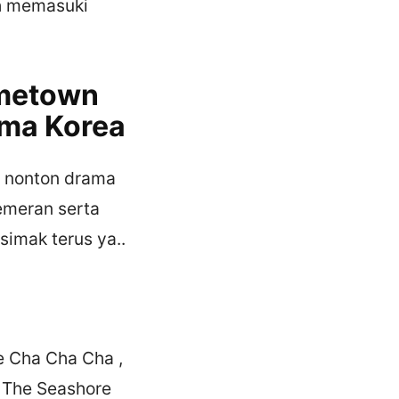
h memasuki
ometown
ama Korea
a nonton drama
pemeran serta
simak terus ya..
e Cha Cha Cha ,
, The Seashore