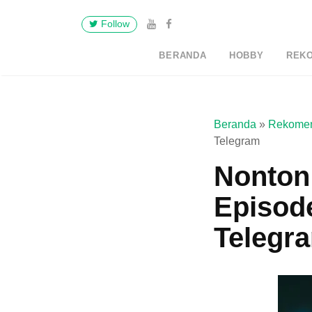
Follow
BERANDA
HOBBY
REK
Beranda
»
Rekomen
Telegram
Nonton
Episod
Telegr