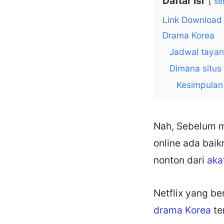
Daftar Isi
se
Link Download
Drama Korea
Jadwal taya
Dimana situs
Kesimpulan
Nah, Sebelum m
online ada baik
nonton dari
aka
Netflix yang b
drama Korea
te