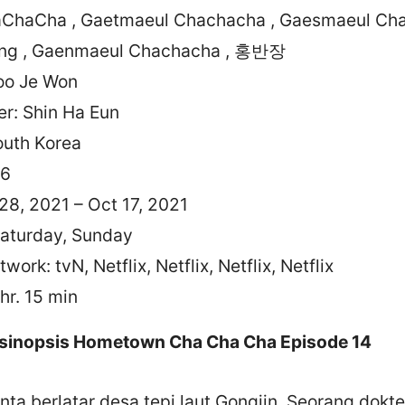
aChaCha , Gaetmaeul Chachacha , Gaesmaeul Cha
ng , Gaenmaeul Chachacha , 홍반장
Yoo Je Won
er: Shin Ha Eun
outh Korea
16
28, 2021 – Oct 17, 2021
Saturday, Sunday
work: tvN, Netflix, Netflix, Netflix, Netflix
 hr. 15 min
n sinopsis Hometown Cha Cha Cha Episode 14
nta berlatar desa tepi laut Gongjin. Seorang dokte