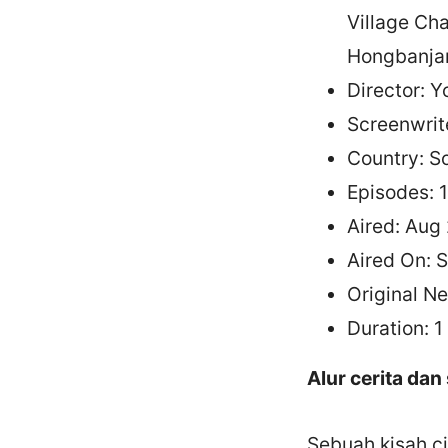
Village Ch
Hongbanja
Director: 
Screenwrit
Country: S
Episodes: 
Aired: Aug 
Aired On: 
Original Net
Duration: 1
Alur cerita da
Sebuah kisah ci