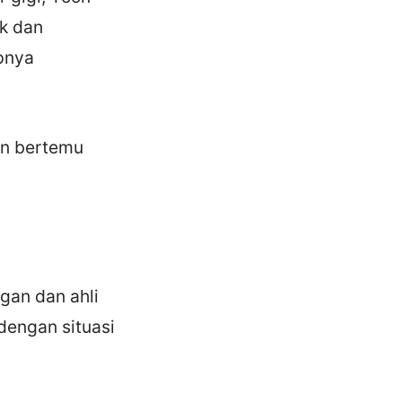
ak dan
pnya
an bertemu
gan dan ahli
dengan situasi