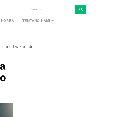
 KOREA
TENTANG KAMI
 indo Drakorindo
a
do