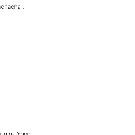
chacha ,
r gigi, Yoon