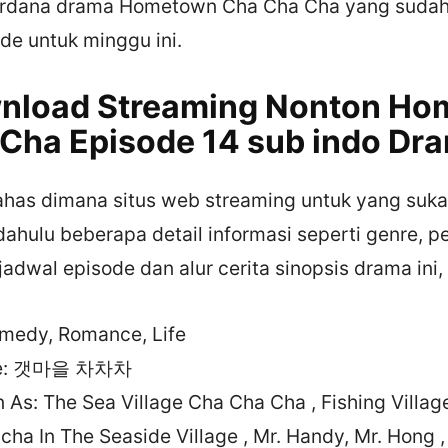
rdana drama Hometown Cha Cha Cha yang suda
de untuk minggu ini.
wnload Streaming Nonton H
Cha Episode 14 sub indo Dr
ahas dimana situs web streaming untuk yang suk
dahulu beberapa detail informasi seperti genre, 
adwal episode dan alur cerita sinopsis drama ini, 
medy, Romance, Life
tle: 갯마을 차차차
 As: The Sea Village Cha Cha Cha , Fishing Villag
ha In The Seaside Village , Mr. Handy, Mr. Hong 