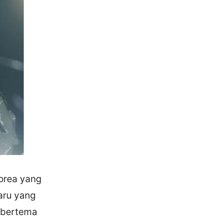
orea yang
aru yang
 bertema