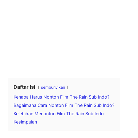
Daftar Isi
sembunyikan
Kenapa Harus Nonton Film The Rain Sub Indo?
Bagaimana Cara Nonton Film The Rain Sub Indo?
Kelebihan Menonton Film The Rain Sub Indo
Kesimpulan