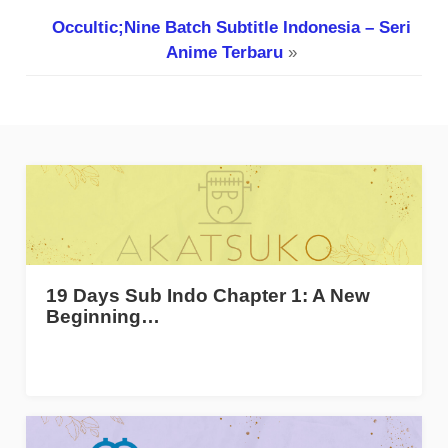
Occultic;Nine Batch Subtitle Indonesia – Seri
Anime Terbaru
»
19 Days Sub Indo Chapter 1: A New
Beginning…