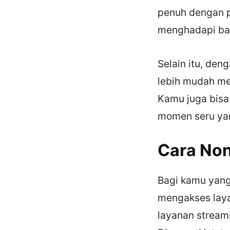
penuh dengan pe
menghadapi ban
Selain itu, den
lebih mudah me
Kamu juga bisa 
momen seru yang
Cara Non
Bagi kamu yang 
mengakses laya
layanan streami