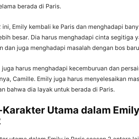
lama berada di Paris.
ini, Emily kembali ke Paris dan menghadapi bany
ebih besar. Dia harus menghadapi cinta segitiga 
 dan juga menghadapi masalah dengan bos baru
ily juga harus menghadapi kecemburuan dan persai
ya, Camille. Emily juga harus menyelesaikan mas
n bahwa dia layak untuk berada di Paris.
-Karakter Utama dalam Emily 
2
er utama dalam Emily in Paris season 2 antara lai