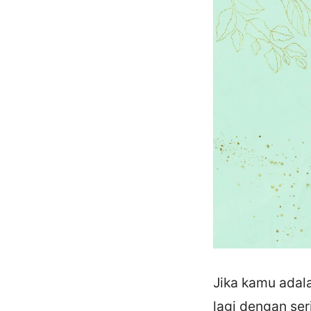
Jika kamu adala
lagi dengan seri