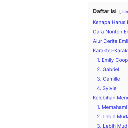
Daftar Isi
se
Kenapa Harus N
Cara Nonton Em
Alur Cerita Emi
Karakter-Karak
1. Emily Coop
2. Gabriel
3. Camille
4. Sylvie
Kelebihan Meno
1. Memahami 
2. Lebih Muda
3. Lebih Mud