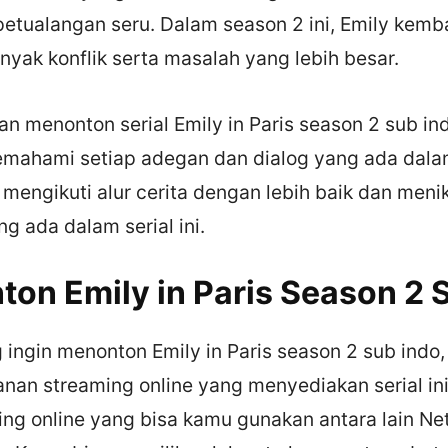
tualangan seru. Dalam season 2 ini, Emily kemba
yak konflik serta masalah yang lebih besar.
gan menonton serial Emily in Paris season 2 sub in
mahami setiap adegan dan dialog yang ada dalam 
mengikuti alur cerita dengan lebih baik dan meni
 ada dalam serial ini.
ton Emily in Paris Season 2 
ingin menonton Emily in Paris season 2 sub indo
nan streaming online yang menyediakan serial in
ng online yang bisa kamu gunakan antara lain Netf