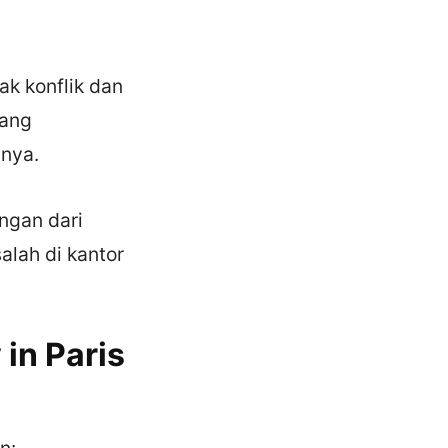
ak konflik dan
yang
nya.
ngan dari
alah di kantor
in Paris
n: