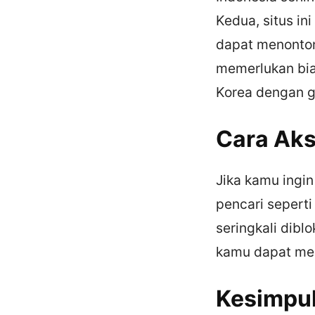
Kedua, situs i
dapat menonton
memerlukan bi
Korea dengan gr
Cara Aks
Jika kamu ingi
pencari seperti
seringkali diblo
kamu dapat menc
Kesimpu