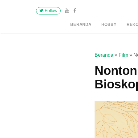
Follow
BERANDA
HOBBY
REK
Beranda
»
Film
»
N
Nonton
Biosko