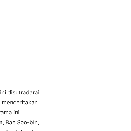
ni disutradarai
e menceritakan
rama ini
m, Bae Soo-bin,