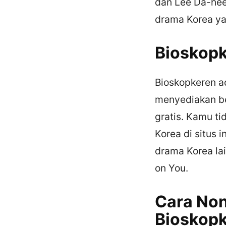
dan Lee Da-hee
drama Korea ya
Bioskopk
Bioskopkeren ad
menyediakan b
gratis. Kamu t
Korea di situs 
drama Korea lai
on You.
Cara Non
Bioskop