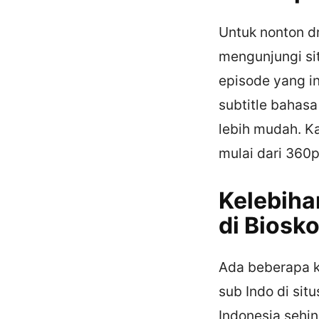
Untuk nonton dr
mengunjungi sit
episode yang in
subtitle bahas
lebih mudah. Ka
mulai dari 360
Kelebiha
di Biosk
Ada beberapa k
sub Indo di sit
Indonesia sehi