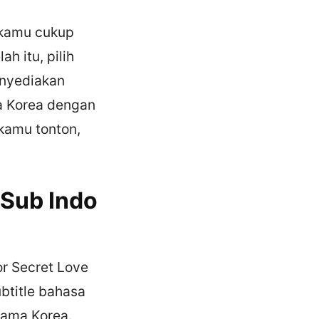
, kamu cukup
h itu, pilih
enyediakan
a Korea dengan
 kamu tonton,
 Sub Indo
r Secret Love
ubtitle bahasa
rama Korea.