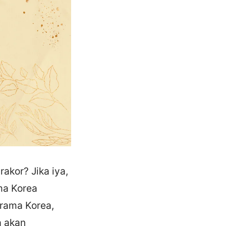
kor? Jika iya,
ma Korea
rama Korea,
a akan