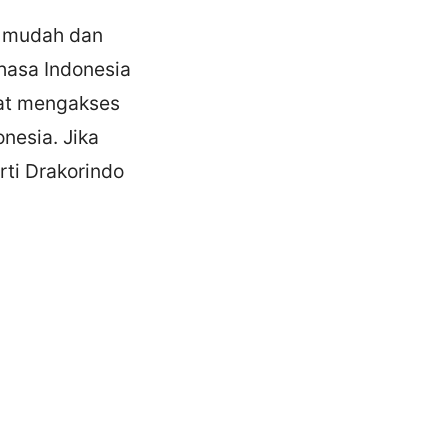
t mudah dan
hasa Indonesia
aat mengakses
onesia. Jika
erti Drakorindo