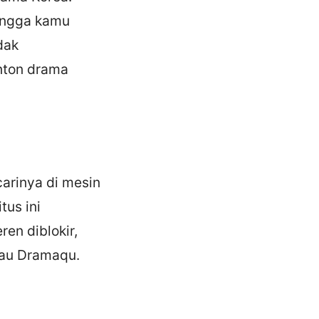
hingga kamu
dak
nton drama
arinya di mesin
tus ini
ren diblokir,
atau Dramaqu.