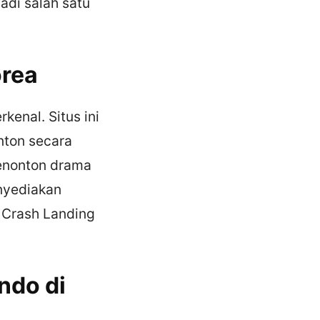
adi salah satu
orea
kenal. Situs ini
ton secara
menonton drama
enyediakan
n Crash Landing
ndo di