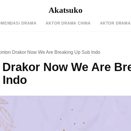
Akatsuko
OMENDASI DRAMA
AKTOR DRAMA CHINA
AKTOR DRAMA
onton Drakor Now We Are Breaking Up Sub Indo
 Drakor Now We Are Br
 Indo