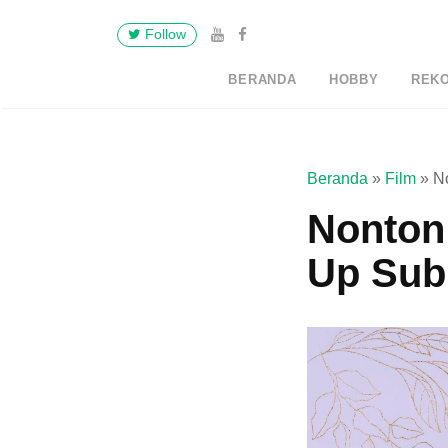
Follow
BERANDA
HOBBY
REK
Beranda
»
Film
»
N
Nonton
Up Sub