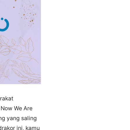
rakat
h Now We Are
ng yang saling
rakor ini, kamu