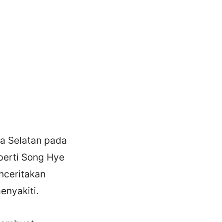
a Selatan pada
eperti Song Hye
nceritakan
enyakiti.