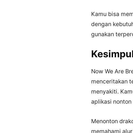
Kamu bisa memil
dengan kebutuh
gunakan terper
Kesimpu
Now We Are Brea
menceritakan te
menyakiti. Kam
aplikasi nonton
Menonton drako
memahami alur 