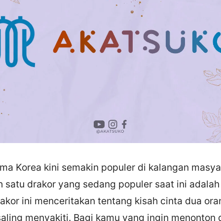
ama Korea kini semakin populer di kalangan masya
h satu drakor yang sedang populer saat ini adala
akor ini menceritakan tentang kisah cinta dua ora
aling menyakiti. Bagi kamu yang ingin menonton d