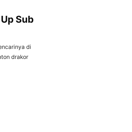
 Up Sub
ncarinya di
nton drakor