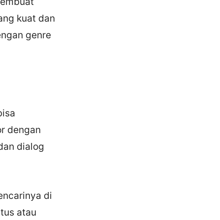
 membuat
yang kuat dan
engan genre
bisa
or dengan
dan dialog
ncarinya di
itus atau