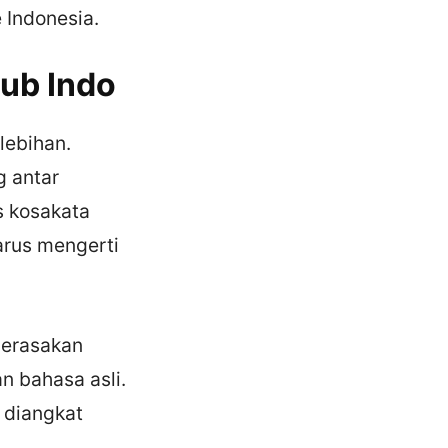
 Indonesia.
ub Indo
lebihan.
g antar
s kosakata
arus mengerti
merasakan
n bahasa asli.
 diangkat