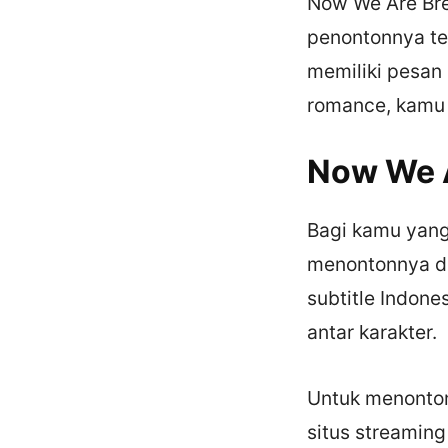
Now We Are Bre
penontonnya ter
memiliki pesan
romance, kamu p
Now We A
Bagi kamu yang
menontonnya de
subtitle Indone
antar karakter.
Untuk menonton
situs streaming