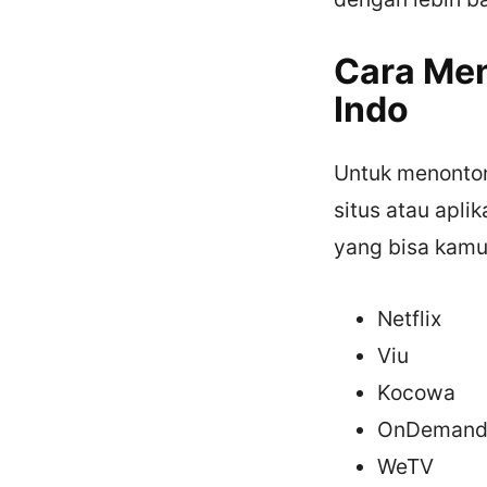
Cara Men
Indo
Untuk menonton
situs atau apli
yang bisa kamu 
Netflix
Viu
Kocowa
OnDemand
WeTV