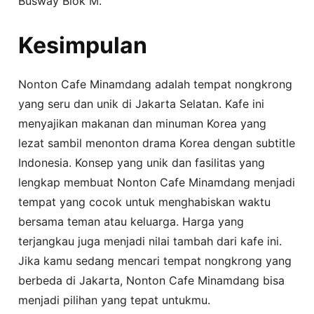
Busway Blok M.
Kesimpulan
Nonton Cafe Minamdang adalah tempat nongkrong
yang seru dan unik di Jakarta Selatan. Kafe ini
menyajikan makanan dan minuman Korea yang
lezat sambil menonton drama Korea dengan subtitle
Indonesia. Konsep yang unik dan fasilitas yang
lengkap membuat Nonton Cafe Minamdang menjadi
tempat yang cocok untuk menghabiskan waktu
bersama teman atau keluarga. Harga yang
terjangkau juga menjadi nilai tambah dari kafe ini.
Jika kamu sedang mencari tempat nongkrong yang
berbeda di Jakarta, Nonton Cafe Minamdang bisa
menjadi pilihan yang tepat untukmu.