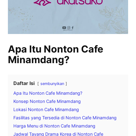
Apa Itu Nonton Cafe
Minamdang?
Daftar Isi
sembunyikan
Apa Itu Nonton Cafe Minamdang?
Konsep Nonton Cafe Minamdang
Lokasi Nonton Cafe Minamdang
Fasilitas yang Tersedia di Nonton Cafe Minamdang
Harga Menu di Nonton Cafe Minamdang
Jadwal Tayang Drama Korea di Nonton Cafe