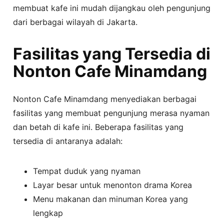
membuat kafe ini mudah dijangkau oleh pengunjung
dari berbagai wilayah di Jakarta.
Fasilitas yang Tersedia di
Nonton Cafe Minamdang
Nonton Cafe Minamdang menyediakan berbagai
fasilitas yang membuat pengunjung merasa nyaman
dan betah di kafe ini. Beberapa fasilitas yang
tersedia di antaranya adalah:
Tempat duduk yang nyaman
Layar besar untuk menonton drama Korea
Menu makanan dan minuman Korea yang
lengkap