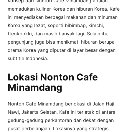
Konsep dari Nonton Cafe Minamdang adalah
memadukan kuliner Korea dan hiburan Korea. Kafe
ini menyediakan berbagai makanan dan minuman
Korea yang lezat, seperti bibimbap, kimchi,
tteokbokki, dan masih banyak lagi. Selain itu,
pengunjung juga bisa menikmati hiburan berupa
drama Korea yang diputar di layar besar dengan
subtitle Indonesia.
Lokasi Nonton Cafe
Minamdang
Nonton Cafe Minamdang berlokasi di Jalan Haji
Nawi, Jakarta Selatan. Kafe ini terletak di antara
gedung-gedung perkantoran dan dekat dengan
pusat perbelanjaan. Lokasinya yang strategis