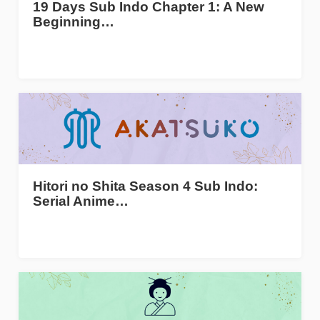
19 Days Sub Indo Chapter 1: A New
Beginning…
Hitori no Shita Season 4 Sub Indo:
Serial Anime…