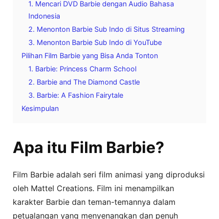
1. Mencari DVD Barbie dengan Audio Bahasa
Indonesia
2. Menonton Barbie Sub Indo di Situs Streaming
3. Menonton Barbie Sub Indo di YouTube
Pilihan Film Barbie yang Bisa Anda Tonton
1. Barbie: Princess Charm School
2. Barbie and The Diamond Castle
3. Barbie: A Fashion Fairytale
Kesimpulan
Apa itu Film Barbie?
Film Barbie adalah seri film animasi yang diproduksi
oleh Mattel Creations. Film ini menampilkan
karakter Barbie dan teman-temannya dalam
petualangan yang menyenangkan dan penuh