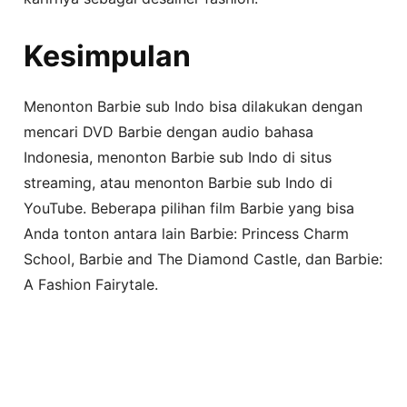
Kesimpulan
Menonton Barbie sub Indo bisa dilakukan dengan
mencari DVD Barbie dengan audio bahasa
Indonesia, menonton Barbie sub Indo di situs
streaming, atau menonton Barbie sub Indo di
YouTube. Beberapa pilihan film Barbie yang bisa
Anda tonton antara lain Barbie: Princess Charm
School, Barbie and The Diamond Castle, dan Barbie:
A Fashion Fairytale.