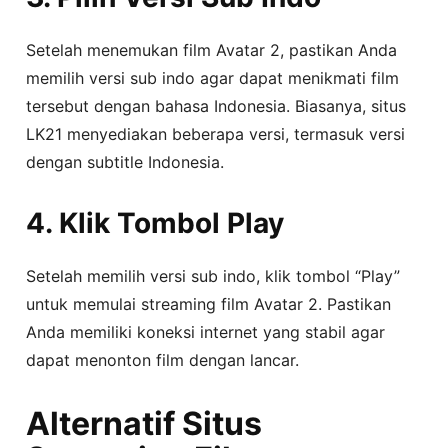
Setelah menemukan film Avatar 2, pastikan Anda
memilih versi sub indo agar dapat menikmati film
tersebut dengan bahasa Indonesia. Biasanya, situs
LK21 menyediakan beberapa versi, termasuk versi
dengan subtitle Indonesia.
4. Klik Tombol Play
Setelah memilih versi sub indo, klik tombol “Play”
untuk memulai streaming film Avatar 2. Pastikan
Anda memiliki koneksi internet yang stabil agar
dapat menonton film dengan lancar.
Alternatif Situs