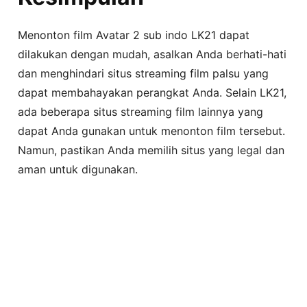
Menonton film Avatar 2 sub indo LK21 dapat
dilakukan dengan mudah, asalkan Anda berhati-hati
dan menghindari situs streaming film palsu yang
dapat membahayakan perangkat Anda. Selain LK21,
ada beberapa situs streaming film lainnya yang
dapat Anda gunakan untuk menonton film tersebut.
Namun, pastikan Anda memilih situs yang legal dan
aman untuk digunakan.