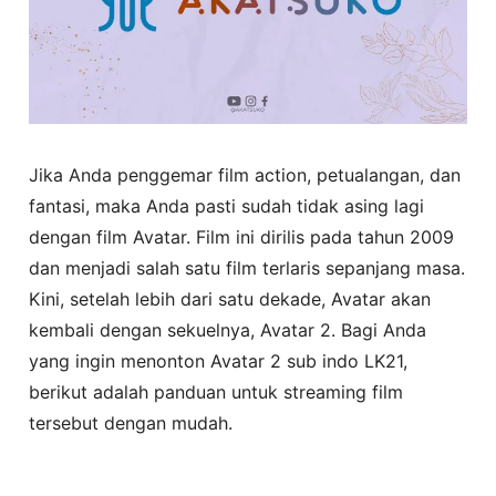
Jika Anda penggemar film action, petualangan, dan
fantasi, maka Anda pasti sudah tidak asing lagi
dengan film Avatar. Film ini dirilis pada tahun 2009
dan menjadi salah satu film terlaris sepanjang masa.
Kini, setelah lebih dari satu dekade, Avatar akan
kembali dengan sekuelnya, Avatar 2. Bagi Anda
yang ingin menonton Avatar 2 sub indo LK21,
berikut adalah panduan untuk streaming film
tersebut dengan mudah.