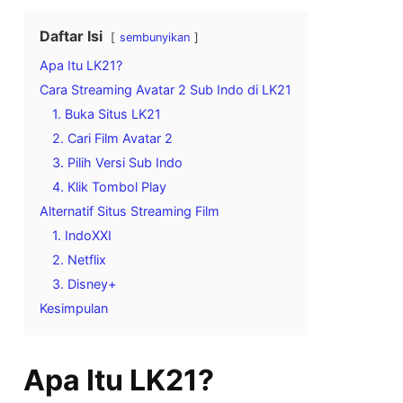
Daftar Isi
sembunyikan
Apa Itu LK21?
Cara Streaming Avatar 2 Sub Indo di LK21
1. Buka Situs LK21
2. Cari Film Avatar 2
3. Pilih Versi Sub Indo
4. Klik Tombol Play
Alternatif Situs Streaming Film
1. IndoXXI
2. Netflix
3. Disney+
Kesimpulan
Apa Itu LK21?