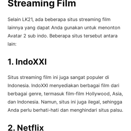
Streaming Film
Selain LK21, ada beberapa situs streaming film
lainnya yang dapat Anda gunakan untuk menonton
Avatar 2 sub indo. Beberapa situs tersebut antara
lain:
1. IndoXXI
Situs streaming film ini juga sangat populer di
Indonesia. IndoXXI menyediakan berbagai film dari
berbagai genre, termasuk film-film Hollywood, Asia,
dan Indonesia. Namun, situs ini juga ilegal, sehingga
Anda perlu berhati-hati dan menghindari situs palsu.
2. Netflix