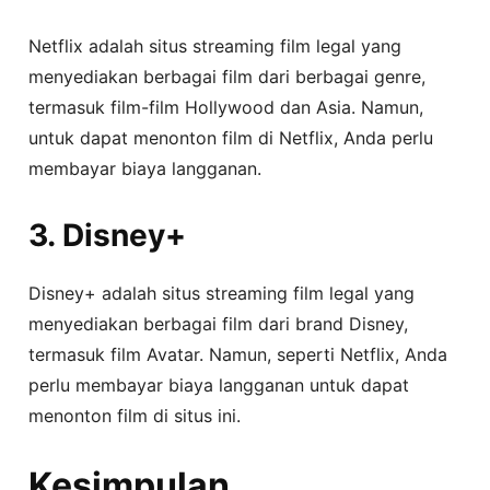
Netflix adalah situs streaming film legal yang
menyediakan berbagai film dari berbagai genre,
termasuk film-film Hollywood dan Asia. Namun,
untuk dapat menonton film di Netflix, Anda perlu
membayar biaya langganan.
3. Disney+
Disney+ adalah situs streaming film legal yang
menyediakan berbagai film dari brand Disney,
termasuk film Avatar. Namun, seperti Netflix, Anda
perlu membayar biaya langganan untuk dapat
menonton film di situs ini.
Kesimpulan