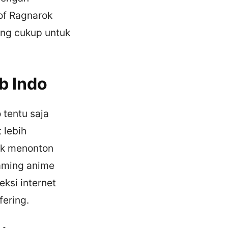
of Ragnarok
ang cukup untuk
b Indo
 tentu saja
 lebih
uk menonton
eaming anime
ksi internet
fering.