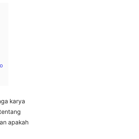
do
nga karya
 tentang
kan apakah