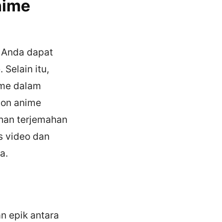
nime
h Anda dapat
Selain itu,
ime dalam
ton anime
han terjemahan
as video dan
a.
n epik antara