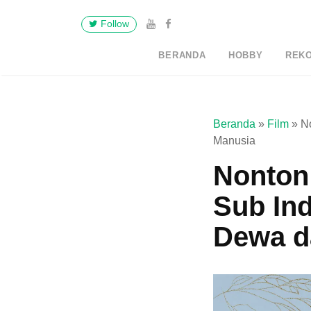
Follow
BERANDA
HOBBY
REK
Beranda
»
Film
»
N
Manusia
Nonton
Sub Ind
Dewa d