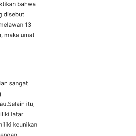
ktikan bahwa
g disebut
 melawan 13
n, maka umat
dan sangat
g
.Selain itu,
iki latar
iliki keunikan
dengan